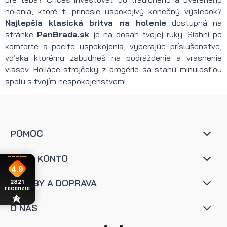
holenia, ktoré ti prinesie uspokojivý konečný výsledok?
Najlepšia klasická britva na holenie
dostupná na
stránke
PanBrada.sk
je na dosah tvojej ruky. Siahni po
komforte a pocite uspokojenia, vyberajúc príslušenstvo,
vďaka ktorému zabudneš na podráždenie a vrasnenie
vlasov. Holiace strojčeky z drogérie sa stanú minulosťou
spolu s tvojím nespokojenstvom!
POMOC
MOJE KONTO
4.9
PLATBY A DOPRAVA
2821
recenzie
O NÁS