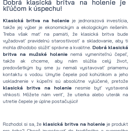
Dobrá klasická britva na holenie je
kľúčom k úspechu!
Klasická britva na holenie
je jednorazová investícia,
takže jej výber je ekonomickým a ekologickým riešením.
Treba však mať na pamäti, že klasická britva bude
vyžadovať pravidelnú starostlivosť a skladovanie, aby ti
mohla dlhodobo slúžiť správne a kvalitne.
Dobrá klasická
britva na mužské holenie
nemá vymeniteľnú čepeľ,
takže ak chceme, aby nám slúžila celý život,
predovšetkým by sme ju nemali vystavovať priamemu
kontaktu s vodou. Umytie čepele pod kohútikom a jeho
uskladnenie v kúpeľni sú absolútne vylúčené, pretože
klasická britva na holenie
nesmie byť vystavená
vlhkosti. Môžete nám veriť, že utierka alebo uterák na
utretie čepele je úplne postačujúci!
Rozhodol si sa, že
klasická britva na holenie
je produkt
pre teba? Chceš investovať do tradičného a overeného