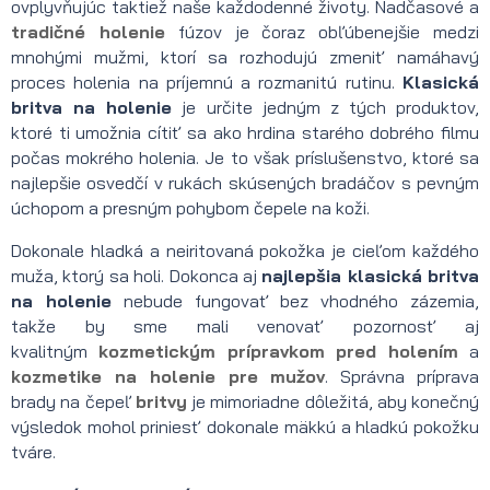
ovplyvňujúc taktiež naše každodenné životy. Nadčasové a
tradičné holenie
fúzov je čoraz obľúbenejšie medzi
mnohými mužmi, ktorí sa rozhodujú zmeniť namáhavý
proces holenia na príjemnú a rozmanitú rutinu.
Klasická
britva na holenie
je určite jedným z tých produktov,
ktoré ti umožnia cítiť sa ako hrdina starého dobrého filmu
počas mokrého holenia. Je to však príslušenstvo, ktoré sa
najlepšie osvedčí v rukách skúsených bradáčov s pevným
úchopom a presným pohybom čepele na koži.
Dokonale hladká a neiritovaná pokožka je cieľom každého
muža, ktorý sa holi. Dokonca aj
najlepšia klasická britva
na holenie
nebude fungovať bez vhodného zázemia,
takže by sme mali venovať pozornosť aj
kvalitným
kozmetickým prípravkom pred holením
a
kozmetike na holenie pre mužov
. Správna príprava
brady na čepeľ
britvy
je mimoriadne dôležitá, aby konečný
výsledok mohol priniesť dokonale mäkkú a hladkú pokožku
tváre.