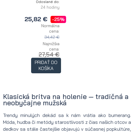
Odoslané do:
24 hodiny
25,82 €
-25%
Normálna
cena:
34,42 €
Najnižšia
cena:
27,54 €
PRIDAŤ DO
KOŠÍKA
Klasická britva na holenie — tradičná a
neobyčajne mužská
Trendy minulých dekád sa k nám vrátia ako bumerang.
Móda, hudba či metódy starostlivosti z čias našich otcov a
dedkov sa stále častejšie objavujú v súčasnej popkultúre,