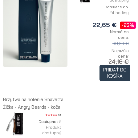
dostupný
Odoslané do:
24 hodiny
22,65 €
-25%
Normálna
cena:
30,20 €
Najnižšia
cena:
24,16 €
PRIDAŤ DO
KOŠÍKA
Brzytwa na holenie Shavetta
Žižka - Angry Beards - koža
5.0
Dostupnosť:
Produkt
dostupný