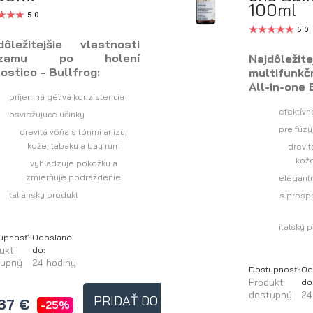
100ml
5.0
5.0
dôležitejšie vlastnosti
lzamu po holení
Najdôležite
ostico - Bullfrog:
multifunk
All-in-one 
príjemná gélivá konzistencia
efektívn
osviežujúce účinky
pre fúzy
drevitá vôňa s tónmi anízu,
kože, tabaku a bay rum
drevit
kože
vyhladzuje pokožku a
zmierňuje podráždenie
elegant
taliansky produkt
s pros
italský 
upnosť:
Odoslané
ukt
do:
tupný
24 hodiny
Dostupnosť:
Od
Produkt
do
dostupný
24
PRIDAŤ DO KOŠÍKA
,67 €
-25%