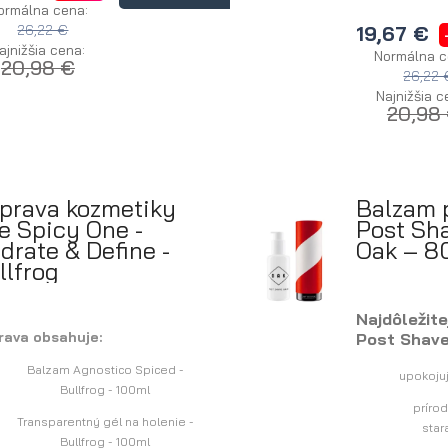
ormálna cena:
26,22 €
19,67 €
ajnižšia cena:
Normálna c
20,98 €
26,22 
Najnižšia c
20,98
prava kozmetiky
Balzam 
e Spicy One -
Post Sh
drate & Define -
Oak – 8
llfrog
Najdôležit
rava obsahuje:
Post Shave
Balzam Agnostico Spiced -
upokoju
Bullfrog - 100ml
príro
Transparentný gél na holenie -
star
Bullfrog - 100ml