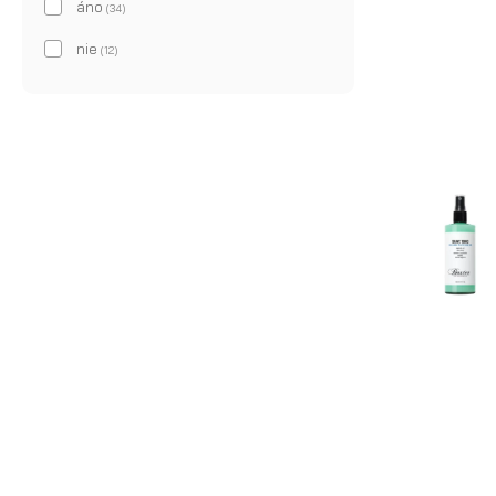
áno
(34)
nie
(12)