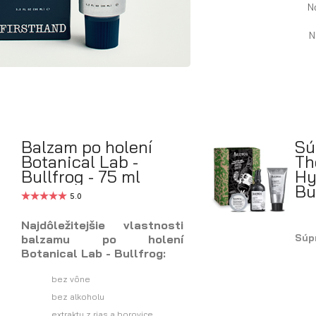
N
N
Balzam po holení
Sú
Botanical Lab -
Th
Bullfrog - 75 ml
Hy
Bu
5.0
Najdôležitejšie vlastnosti
Súp
balzamu po holení
Botanical Lab - Bullfrog:
bez vône
bez alkoholu
extrakty z rias a borovice