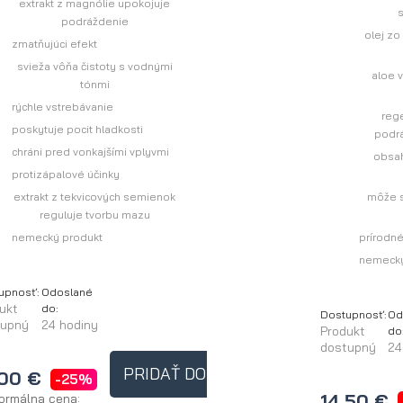
extrakt z magnólie upokojuje
s
podráždenie
olej zo
zmatňujúci efekt
svieža vôňa čistoty s vodnými
aloe v
tónmi
rýchle vstrebávanie
reg
poskytuje pocit hladkosti
podrá
chráni pred vonkajšími vplyvmi
obsah
protizápalové účinky
extrakt z tekvicových semienok
môže s
reguluje tvorbu mazu
nemecký produkt
prírodn
nemecký
upnosť:
Odoslané
ukt
do:
Dostupnosť:
Od
tupný
24 hodiny
Produkt
do
dostupný
24
PRIDAŤ DO KOŠÍKA
,00 €
-25%
14,50 €
ormálna cena: