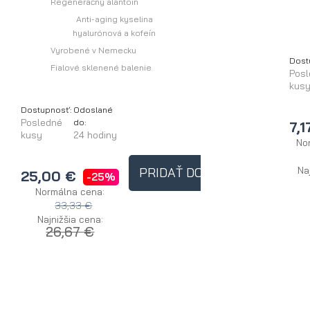
Regeneračný alantoín
Anti-aging kyselina
hyalurónová a kofeín
Vyrobené v Nemecku
Dost
Fialové sklenené balenie
Pos
kus
Dostupnosť:
Odoslané
Posledné
do:
7,1
kusy
24 hodiny
No
Na
PRIDAŤ DO KOŠÍKA
25,00 €
-25%
Normálna cena:
33,33 €
Najnižšia cena:
26,67 €