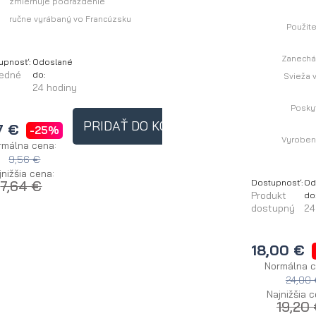
zmierňuje podráždenie
ručne vyrábaný vo Francúzsku
Použit
Zanechá
upnosť:
Odoslané
ledné
do:
Svieža 
y
24 hodiny
Poskyt
PRIDAŤ DO KOŠÍKA
7 €
-25%
Vyroben
rmálna cena:
9,56 €
jnižšia cena:
7,64 €
Dostupnosť:
Od
Produkt
do
dostupný
24
18,00 €
Normálna c
24,00
Najnižšia c
19,20