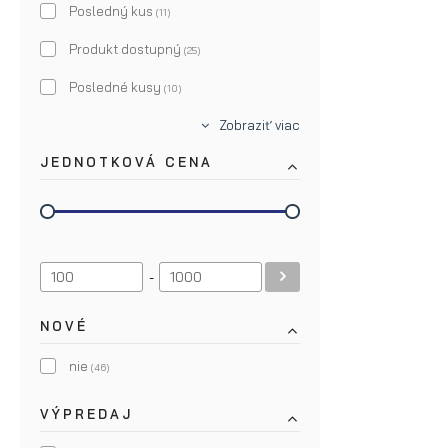
Not Bad Stuff
Posledný kus
(4)
(11)
Oak
Produkt dostupný
(1)
(25)
Pan Drwal
Posledné kusy
(4)
(10)
Pomp & Co.
Zobraziť viac
(1)
JEDNOTKOVÁ CENA
RareCraft
(4)
Shear Revival
(4)
Suavecito
(4)
-
NOVÉ
nie
(46)
VÝPREDAJ