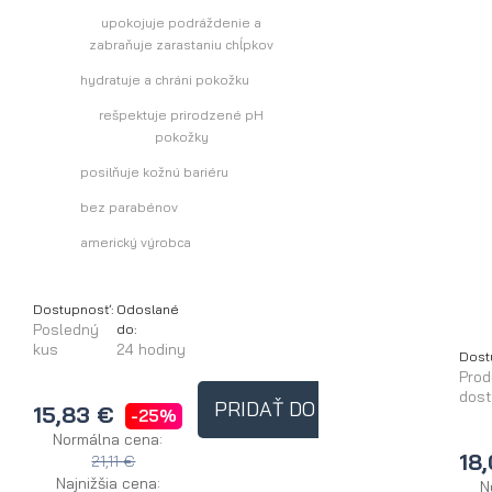
upokojuje podráždenie a
zabraňuje zarastaniu chĺpkov
hydratuje a chráni pokožku
rešpektuje prirodzené pH
pokožky
posilňuje kožnú bariéru
bez parabénov
americký výrobca
Dostupnosť:
Odoslané
Posledný
do:
kus
24 hodiny
Dost
Prod
dos
PRIDAŤ DO KOŠÍKA
15,83 €
-25%
Normálna cena:
18
21,11 €
Najnižšia cena:
N