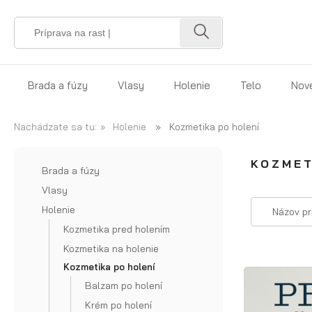
Brada a fúzy
Vlasy
Holenie
Telo
Nov
Darček pre bradáča
Pomáda na vlasy
Kozmetika pred holením
Telové my
Kefa na
Nachádzate sa tu:
»
Holenie
»
Kozmetika po holení
Sada pre bradáča
Prestyler na vlasy
Kozmetika na holenie
Sprchový 
bradu
KOZMET
Brada a fúzy
Olejček na bradu
Tonik na vlasy
Kozmetika po holení
Dezodorant
Kefa na
Vlasy
bradu z
Balzam na bradu
Sprej na vlasy
Holiace strojčeky
Kozmetika 
Holenie
Názov pr
diviaka
Kozmetika pred holením
Mydlo na bradu
Morská soľ na vlasy
Britev na holenie
Kozmetika 
Kozmetika na holenie
Vegánska
Šampón na bradu
Hlina na vlasy
Príslušenstvo na holenie
Krém na op
Kozmetika po holení
kefa na
Balzam po holení
Vosk na fúzy
Pasta na vlasy
fúzy
Krém po holení