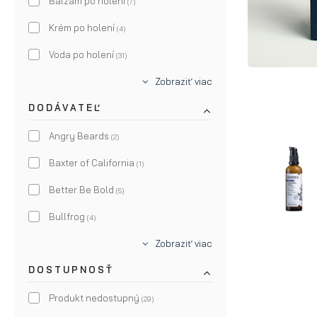
Balzam po holení
(7)
na
na bradu
Krém po holení
(4)
leto
Nožnice
Voda po holení
(31)
Olej
na fúzy
Alún
Zobraziť viac
(1)
na
Žehlička
DODÁVATEĽ
bradu
na bradu
Angry Beards
(2)
na
Sušič na
Baxter of California
(1)
zimu
bradu
Better Be Bold
(5)
Bullfrog
(4)
Cyrulicy
Zobraziť viac
(3)
DOSTUPNOSŤ
Groomen
(2)
Kanclerski
Produkt nedostupný
(7)
(29)