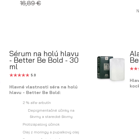
16,89 €
N
Sérum na holú hlavu
Al
- Better Be Bold - 30
Be
ml
5.0
Hlav
kock
Hlavné vlastnosti séra na holú
hlavu - Better Be Bold:
2 % alfa-arbutín
Depigmentačné účinky na
škvrny a starecké škvrny
Protizápalový účinok
Olej z moringy a pupalkový olej