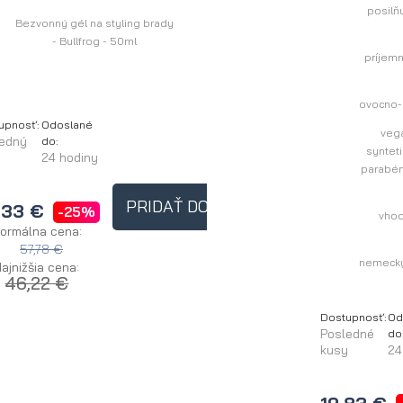
posilň
Bezvonný gél na styling brady
- Bullfrog - 50ml
príjemn
ovocno-
upnosť:
Odoslané
veg
ledný
do:
synteti
24 hodiny
parabén
PRIDAŤ DO KOŠÍKA
,33 €
-25%
vho
ormálna cena:
57,78 €
nemecký
ajnižšia cena:
46,22 €
Dostupnosť:
Od
Posledné
do
kusy
24