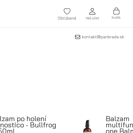
Košík
Obľúbené
Váš účet
kontakt@panbrada.sk
ZAREGISTROVAŤ SA
Zabudli ste svoje heslo?
VYTVORIŤ ÚČET
lzam po holení
Balzam
nostico - Bullfrog
multifun
150ml
one Balm