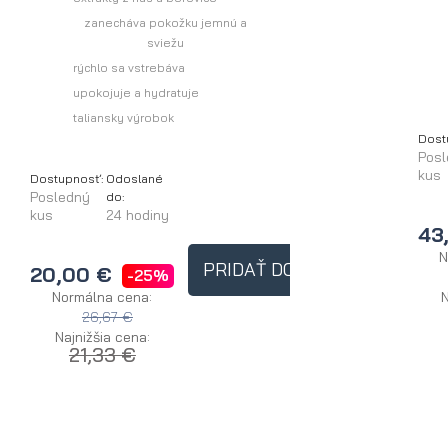
zanecháva pokožku jemnú a
sviežu
rýchlo sa vstrebáva
upokojuje a hydratuje
taliansky výrobok
Dost
Pos
kus
Dostupnosť:
Odoslané
Posledný
do:
kus
24 hodiny
43
N
PRIDAŤ DO KOŠÍKA
20,00 €
-25%
Normálna cena:
N
26,67 €
Najnižšia cena:
21,33 €