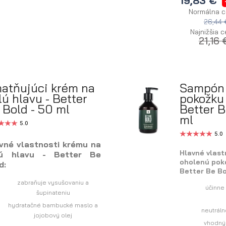
19,83 €
Normálna c
26,44 
Najnižšia c
21,16 
atňujúci krém na
Šampón 
lú hlavu - Better
pokožku 
 Bold - 50 ml
Better B
ml
5.0
5.0
vné vlastnosti krému na
Hlavné vlas
lú hlavu - Better Be
oholenú pok
d:
Better Be Bo
zabraňuje vysušovaniu a
účinne
šupinateniu
hydratačné bambucké maslo a
neutrál
jojobový olej
vhodný 