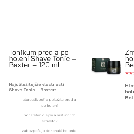
Tonikum pred a po
Zm
holení Shave Tonic –
ho
Baxter – 120 ml
Be
Najdôležitejšie vlastnosti
Hla
Shave Tonic – Baxter:
ho
Bol
starostlivosť o pokožku pred a
po holení
bohatstvo olejov a rastlinných
extraktov
zabezpečuje dokonalé holenie