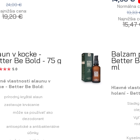
24,00 €
Normálna c
ajnižšia cena:
19,33
19,20 €
Najnižšia c
15,47
aun v kocke -
Balzam p
tter Be Bold - 75 g
Better B
ml
5.0
né vlastnosti alaunu v
e - Better Be Bold:
Hlavné vlast
holení - Bet
prírodný kryštál alaun
Sladký
zastavuje krvácanie
ole
môže sa používať ako
Výť
dezodorant
ro
antiseptické a antibakteriálne
účinky
Kyseli