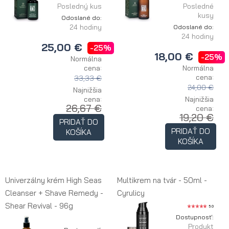
Posledný kus
Posledné
kusy
Odoslané do:
24 hodiny
Odoslané do:
24 hodiny
25,00 €
-25%
18,00 €
-25%
Normálna
cena:
Normálna
cena:
33,33 €
24,00 €
Najnižšia
cena:
Najnižšia
26,67 €
cena:
19,20 €
PRIDAŤ DO
PRIDAŤ DO
KOŠÍKA
KOŠÍKA
Univerzálny krém High Seas
Multikrem na tvár - 50ml -
Cleanser + Shave Remedy -
Cyrulicy
Shear Revival - 96g
5.0
Dostupnosť:
Produkt