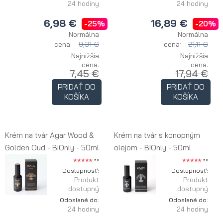
24 hodiny
24 hodiny
6,98 €
16,89 €
-25%
-20%
Normálna
Normálna
cena:
9,31 €
cena:
21,11 €
Najnižšia
Najnižšia
cena:
cena:
7,45 €
17,94 €
PRIDAŤ DO
PRIDAŤ DO
KOŠÍKA
KOŠÍKA
Krém na tvár Agar Wood &
Krém na tvár s konopným
Golden Oud - BIOnly - 50ml
olejom - BIOnly - 50ml
5.0
5.0
Dostupnosť:
Dostupnosť:
Produkt
Produkt
dostupný
dostupný
Odoslané do:
Odoslané do:
24 hodiny
24 hodiny