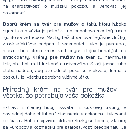
na starostlivosť o mužskú pokožku a venovať jej
pozornosť.
Dobrý krém na tvár pre mužov
je taký, ktorý hlboke
hydratuje a výživuje pokožku, nezanecháva mastný film a
rýchlo sa vstrebáva. Mal by tiež obsahovať výživné zložky,
ktoré efektívne podporujú regeneráciu, ako je pantenol,
maslo shea alebo zmes rastlinných olejov bohatých na
antioxidanty.
Krémy pre mužov na tvár
sú navrhnuté
tak, aby boli multifunkčné a univerzálne. Stačí jedna tuba
alebo nádoba, aby ste udržali pokožku v skvelej forme a
poskytli jej všetky potrebné výživné látky.
Prírodný krém na tvár pre mužov -
všetko, čo potrebuje vaša pokožka
Extrakt z čiernej huby, skvalán z cukrovej trstiny, v
poslednej dobe obľúbený niacinamid a dokonca... takzvaná
dračia krv. Bohaté výživné aktívne zložky sú témou, v ktorej
sa výrobcovia kozmetiky pre starostlivosť predbiehajú. Je