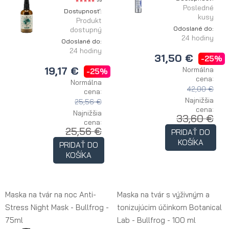
5.0
Posledné
Dostupnosť:
kusy
Produkt
Odoslané do:
dostupný
24 hodiny
Odoslané do:
24 hodiny
31,50 €
-25%
19,17 €
Normálna
-25%
cena:
Normálna
42,00 €
cena:
Najnižšia
25,56 €
cena:
Najnižšia
33,60 €
cena:
25,56 €
PRIDAŤ DO
KOŠÍKA
PRIDAŤ DO
KOŠÍKA
Maska na tvár na noc Anti-
Maska na tvár s výživným a
Stress Night Mask - Bullfrog -
tonizujúcim účinkom Botanical
75ml
Lab - Bullfrog - 100 ml