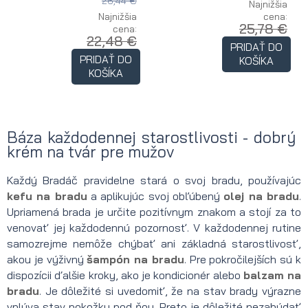
26,44 €
Najnižšia
Najnižšia
cena:
25,78 €
cena:
22,48 €
PRIDAŤ DO
PRIDAŤ DO
KOŠÍKA
KOŠÍKA
Báza každodennej starostlivosti - dobrý
krém na tvár pre mužov
Každý Bradáč pravidelne stará o svoj bradu, používajúc
kefu na bradu
a aplikujúc svoj obľúbený
olej na bradu
.
Upriamená brada je určite pozitívnym znakom a stojí za to
venovať jej každodennú pozornosť. V každodennej rutine
samozrejme nemôže chýbať ani základná starostlivosť,
akou je výživný
šampón na bradu
. Pre pokročilejších sú k
dispozícii ďalšie kroky, ako je kondicionér alebo
balzam na
bradu
. Je dôležité si uvedomiť, že na stav brady výrazne
vplýva stav pokožky pod ňou. Preto je dôležité nezabúdať