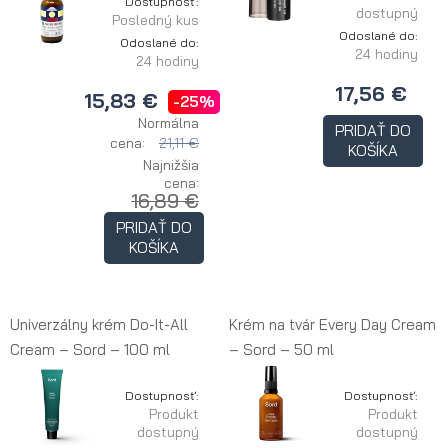
Dostupnosť:
dostupný
Posledný kus
Odoslané do:
Odoslané do:
24 hodiny
24 hodiny
17,56 €
15,83 €
-25%
Normálna
PRIDAŤ DO
cena:
21,11 €
KOŠÍKA
Najnižšia
cena:
16,89 €
PRIDAŤ DO
KOŠÍKA
Univerzálny krém Do-It-All
Krém na tvár Every Day Cream
Cream – Sord – 100 ml
– Sord – 50 ml
Dostupnosť:
Dostupnosť:
Produkt
Produkt
dostupný
dostupný