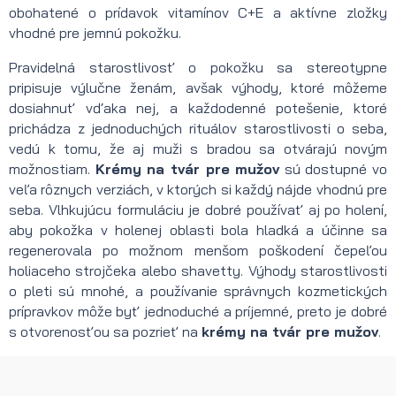
obohatené o prídavok vitamínov C+E a aktívne zložky
vhodné pre jemnú pokožku.
Pravidelná starostlivosť o pokožku sa stereotypne
pripisuje výlučne ženám, avšak výhody, ktoré môžeme
dosiahnuť vďaka nej, a každodenné potešenie, ktoré
prichádza z jednoduchých rituálov starostlivosti o seba,
vedú k tomu, že aj muži s bradou sa otvárajú novým
možnostiam.
Krémy na tvár pre mužov
sú dostupné vo
veľa rôznych verziách, v ktorých si každý nájde vhodnú pre
seba. Vlhkujúcu formuláciu je dobré používať aj po holení,
aby pokožka v holenej oblasti bola hladká a účinne sa
regenerovala po možnom menšom poškodení čepeľou
holiaceho strojčeka alebo shavetty. Výhody starostlivosti
o pleti sú mnohé, a používanie správnych kozmetických
prípravkov môže byť jednoduché a príjemné, preto je dobré
s otvorenosťou sa pozrieť na
krémy na tvár pre mužov
.