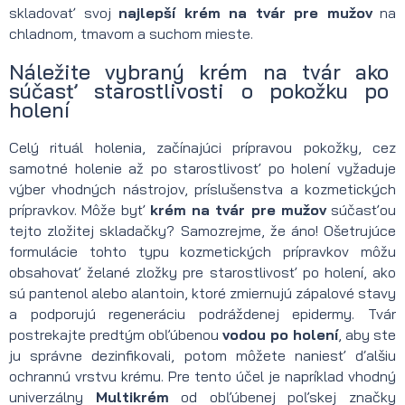
skladovať svoj
najlepší krém na tvár pre mužov
na
chladnom, tmavom a suchom mieste.
Náležite vybraný krém na tvár ako
súčasť starostlivosti o pokožku po
holení
Celý rituál holenia, začínajúci prípravou pokožky, cez
samotné holenie až po starostlivosť po holení vyžaduje
výber vhodných nástrojov, príslušenstva a kozmetických
prípravkov. Môže byť
krém na tvár pre mužov
súčasťou
tejto zložitej skladačky? Samozrejme, že áno! Ošetrujúce
formulácie tohto typu kozmetických prípravkov môžu
obsahovať želané zložky pre starostlivosť po holení, ako
sú pantenol alebo alantoin, ktoré zmiernujú zápalové stavy
a podporujú regeneráciu podráždenej epidermy. Tvár
postrekajte predtým obľúbenou
vodou po holení
, aby ste
ju správne dezinfikovali, potom môžete naniesť ďalšiu
ochrannú vrstvu krému. Pre tento účel je napríklad vhodný
univerzálny
Multikrém
od obľúbenej poľskej značky