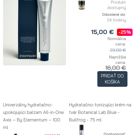
Produkt
dostupný
Odoslané do:
24 hodiny
15,00 €
-25%
Normálna
cena:
20,00 €
Najnižšia
cena:
16,00 €
PRIDAŤ DO
KOŠÍKA
Univerzálny hydratačno-
Hydratačno-tonizujúci krém na
upokojujúci balzam All-in-One
tvár Botanical Lab Blue -
Axis – By Elementum – 100
Bullfrog - 75 ml
ml
Dostupnosť: