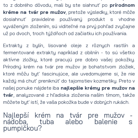
to z dobrého dôvodu, mali by ste siahnuť po
prírodnom
kréme na tvár pre mužov
, pretože výsledky, ktoré môže
dosiahnuť pravidelne používaný produkt s vhodne
vyváženým zložením, sú viditeľné na prvý pohľad zvyčajne
už po dvoch, troch týždňoch od začiatku ich používania.
Extrakty z bylín, lisované oleje z rôznych rastlín a
fermentované extrakty napríklad z obilnín - to sú všetko
aktívne zložky, ktoré pracujú pre dobro vašej pokožky.
Prírodný krém na tvár pre mužov je bohatstvom zložiek,
ktoré môžu byť fascinujúce, ale uvedomujeme si, že nie
každý má chuť preniknúť do tajomstiev kozmetiky. Preto v
našej ponuke nájdete iba
najlepšie krémy pre mužov na
tvár
, analyzované z hľadiska zloženia naším tímom, takže
môžete byť istí, že vaša pokožka bude v dobrých rukách.
Najlepší krém na tvár pre mužov -
nádoba, tuba alebo balenie s
pumpičkou?