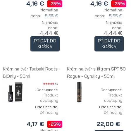
4,16 €
4,16 €
-25%
-25%
Normálna
Normálna
cena:
5,55 €
cena:
5,55 €
Najnižšia
Najnižšia
cena:
cena:
4,44 €
4,44 €
PRIDAŤ DO
PRIDAŤ DO
KOŠÍKA
KOŠÍKA
Krém na tvár Tsubaki Roots -
Krém na tvár s filtrom SPF 50
BIOnly - 50ml
Rogue - Cyrulicy - 50ml
5.0
Dostupnosť:
Dostupnosť:
Produkt
Produkt
dostupný
dostupný
Odoslané do:
Odoslané do:
24 hodiny
24 hodiny
4,17 €
22,00 €
-25%
Normálna