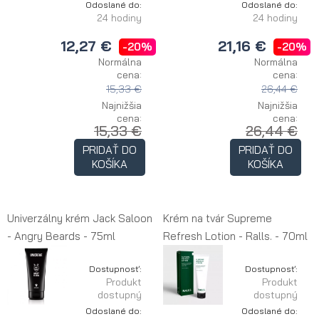
Odoslané do:
Odoslané do:
24 hodiny
24 hodiny
12,27 €
21,16 €
-20%
-20%
Normálna
Normálna
cena:
cena:
15,33 €
26,44 €
Najnižšia
Najnižšia
cena:
cena:
15,33 €
26,44 €
PRIDAŤ DO
PRIDAŤ DO
KOŠÍKA
KOŠÍKA
Univerzálny krém Jack Saloon
Krém na tvár Supreme
- Angry Beards - 75ml
Refresh Lotion - Ralls. - 70ml
Dostupnosť:
Dostupnosť:
Produkt
Produkt
dostupný
dostupný
Odoslané do:
Odoslané do: