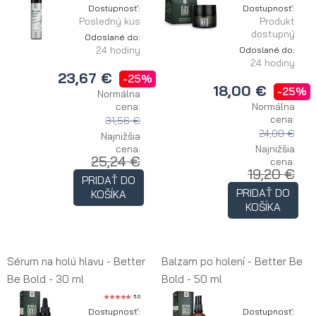
Dostupnosť:
Dostupnosť:
Posledný kus
Produkt
dostupný
Odoslané do:
24 hodiny
Odoslané do:
24 hodiny
23,67 €
-25%
18,00 €
-25%
Normálna
cena:
Normálna
cena:
31,56 €
24,00 €
Najnižšia
cena:
Najnižšia
25,24 €
cena:
19,20 €
PRIDAŤ DO
PRIDAŤ DO
KOŠÍKA
KOŠÍKA
Sérum na holú hlavu - Better
Balzam po holení - Better Be
Be Bold - 30 ml
Bold - 50 ml
5.0
Dostupnosť:
Dostupnosť: