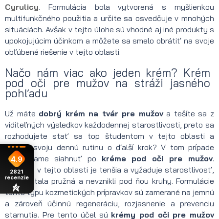
Cyrulicy
. Formulácia bola vytvorená s myšlienkou
multifunkčného použitia a určite sa osvedčuje v mnohých
situáciách. Avšak v tejto úlohe sú vhodné aj iné produkty s
upokojujúcim účinkom a môžete sa smelo obrátiť na svoje
obľúbené riešenie v tejto oblasti.
Načo nám viac ako jeden krém? Krém
pod oči pre mužov na stráži jasného
pohľadu
Už máte
dobrý krém na tvár pre mužov
a tešíte sa z
viditeľných výsledkov každodennej starostlivosti, preto sa
rozhodujete stať sa top študentom v tejto oblasti a
rozšíriť svoju dennú rutinu o ďalší krok? V tom prípade
odporúčame siahnuť po
kréme pod oči pre mužov
.
4.9
Pokožka v tejto oblasti je tenšia a vyžaduje starostlivosť,
2821
recenzie
aby zostala pružná a nevznikli pod ňou kruhy. Formulácie
tohto typu kozmetických prípravkov sú zamerané na jemnú
a zároveň účinnú regeneráciu, rozjasnenie a prevenciu
starnutia. Pre tento účel sú
krémy pod oči pre mužov