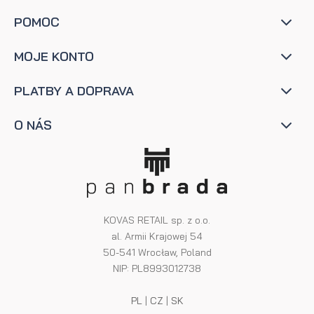
POMOC
MOJE KONTO
PLATBY A DOPRAVA
O NÁS
KOVAS RETAIL sp. z o.o.
al. Armii Krajowej 54
50-541 Wrocław, Poland
NIP: PL8993012738
PL
|
CZ
|
SK