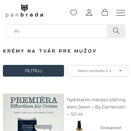
KRÉMY NA TVÁR PRE MUŽOV
FILTRUJ
Názov produktu A-Z
Hydratačno-matujúci pleťový
krém Seren – By Elementum
– 50 ml
Dostupnosť: