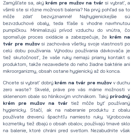
Zamýšľate sa, aký
krém pre mužov na tvár
si vybrať, a
všimli ste si rôzne možnosti balenia? Na prvý pohľad sa to
môže zdať bezvýznamné! Najhygienickejšie sú
bezvzduchové obaly, teda fľaše s vhodne navrhnutou
pumpičkou. Minimalizujú prívod vzduchu do vnútra, čo
spomaľuje proces oxidácie a zabezpečuje, že
krém na
tvár pre mužov
si zachováva všetky svoje vlastnosti po
celú dobu používania. Výhodou používania dávkovača je
tiež skutočnosť, že vaše ruky nemajú priamy kontakt s
produktom, takže nezavediete do neho žiadne baktérie ani
mikroorganizmy, obsah ostane hygienický až do konca.
Chcete si vybrať dobrý
krém na tvár pre mužov
v duchu
zero waste? Skvelé, práve pre vás máme možnosti v
sklenenom obale so hliníkovým vrchnákom. Taký
prírodný
krém pre mužov na tvár
tiež môže byť používaný
hygienicky. Stačí, ak na naberanie produktu z obalu
používate drevenú špachtľu namiesto ruky. Výrobcovia
kozmetiky tiež dbajú o obsah obalov, používajú tmavé sklo
na balenie, ktoré chráni pred svetlom. Nezabudnite však