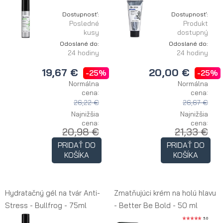
Dostupnosť:
Dostupnosť:
Posledné
Produkt
kusy
dostupný
Odoslané do:
Odoslané do:
24 hodiny
24 hodiny
19,67 €
20,00 €
-25%
-25%
Normálna
Normálna
cena:
cena:
26,22 €
26,67 €
Najnižšia
Najnižšia
cena:
cena:
20,98 €
21,33 €
PRIDAŤ DO
PRIDAŤ DO
KOŠÍKA
KOŠÍKA
Hydratačný gél na tvár Anti-
Zmatňujúci krém na holú hlavu
Stress - Bullfrog - 75ml
- Better Be Bold - 50 ml
5.0