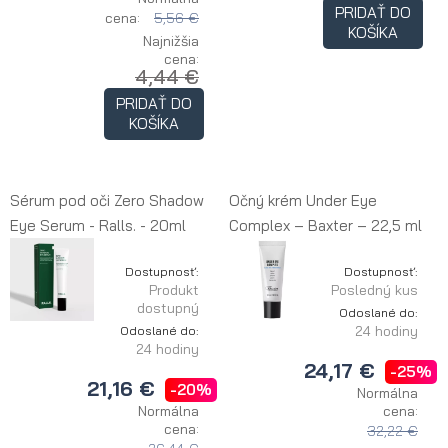
PRIDAŤ DO
cena:
5,56 €
KOŠÍKA
Najnižšia
cena:
4,44 €
PRIDAŤ DO
KOŠÍKA
Sérum pod oči Zero Shadow
Očný krém Under Eye
Eye Serum - Ralls. - 20ml
Complex – Baxter – 22,5 ml
Dostupnosť:
Dostupnosť:
Produkt
Posledný kus
dostupný
Odoslané do:
24 hodiny
Odoslané do:
24 hodiny
24,17 €
-25%
21,16 €
-20%
Normálna
Normálna
cena:
cena:
32,22 €