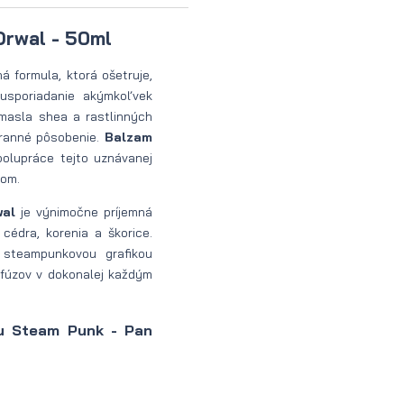
Drwal - 50ml
á formula, ktorá ošetruje,
usporiadanie akýmkoľvek
masla shea a rastlinných
hranné pôsobenie.
Balzam
olupráce tejto uznávanej
com.
wal
je výnimočne príjemná
cédra, korenia a škorice.
 steampunkovou grafikou
 fúzov v dokonalej každým
du Steam Punk - Pan