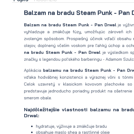
na
na bradu
Balzam na bradu Steam Punk - Pan 
leto
Nožnice
Balzam na bradu Steam Punk - Pan Drwal
je výživn
Olej
na fúzy
vyhladzuje a zmäkčuje fúzy, umožňujúc zároveň ich 
zvoleným spôsobom. Prospiešný účinok vďačí obsahu 
na
Žehlička
olejov, doplnený včelím voskom pre ľahký úchop a oc
bradu
na bradu
na bradu Steam Punk - Pan Drwal
je výsledkom sp
značky s legendou poľského barberingu - Adamom Szul
na
Sušič na
Aplikácia
balzamu na bradu Steam Punk - Pan Dr
zimu
bradu
vďaka hodvábnej konzistencii a výraznej vôni s tónmi 
Celok uzavretý v klasickom kovovom plechovke so
predstavuje jednoducho poriadny produkt na ošetrenie
smerom obale.
Najdôležitejšie vlastnosti balzamu na bra
Drwal:
hydratuje, výživuje a zmäkčuje bradu
obsahuje maslo shea a rastlinné oleje