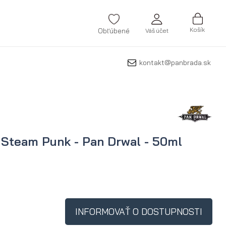
Košík
Obľúbené
Váš účet
kontakt@panbrada.sk
ZAREGISTROVAŤ SA
Zabudli ste svoje heslo?
VYTVORIŤ ÚČET
 Steam Punk - Pan Drwal - 50ml
INFORMOVAŤ O DOSTUPNOSTI