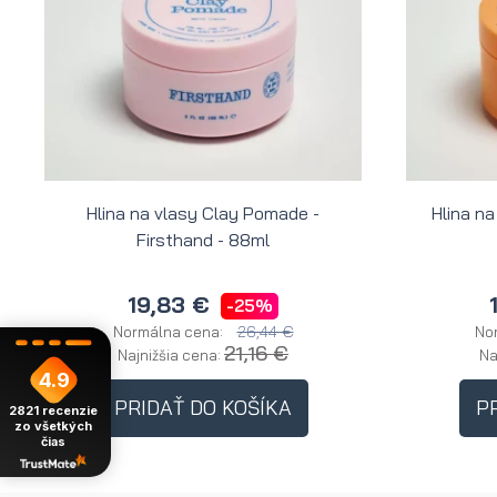
Hlina na vlasy Clay Pomade -
Hlina na
Firsthand - 88ml
19,83 €
-25%
26,44 €
Normálna cena:
No
21,16 €
Najnižšia cena:
Na
4.9
PRIDAŤ DO KOŠÍKA
P
2821
recenzie
zo všetkých
čias