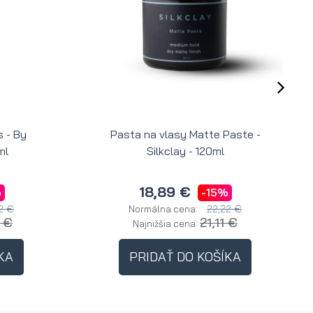
 - By
Pasta na vlasy Matte Paste -
ml
Silkclay - 120ml
18,89 €
%
-15%
2 €
22,22 €
Normálna cena:
8 €
21,11 €
Najnižšia cena:
KA
PRIDAŤ DO KOŠÍKA