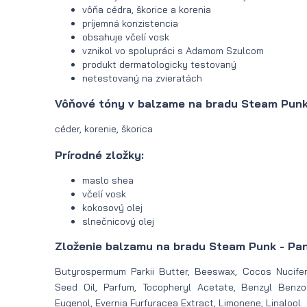
vôňa cédra, škorice a korenia
príjemná konzistencia
obsahuje včelí vosk
vznikol vo spolupráci s Adamom Szulcom
produkt dermatologicky testovaný
netestovaný na zvieratách
Vôňové tóny v balzame na bradu Steam Punk
céder, korenie, škorica
Prírodné zložky:
maslo shea
včelí vosk
kokosový olej
slnečnicový olej
Zloženie balzamu na bradu Steam Punk - Pan
Butyrospermum Parkii Butter, Beeswax, Cocos Nucifer
Seed Oil, Parfum, Tocopheryl Acetate, Benzyl Benzo
Eugenol, Evernia Furfuracea Extract, Limonene, Linalool.