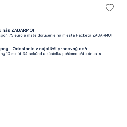
u nás ZADARMO!
spoň 75 euro a máte doručenie na miesta Packeta ZADARMO!
ný - Odoslanie v najbližší pracovný deň
iny
10 minút
33 sekúnd
a zásielku pošleme ešte dnes 🔥