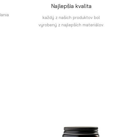
Najlepšia kvalita
dania
každý z našich produktov bol
vyrobený z najlepších materiálov.