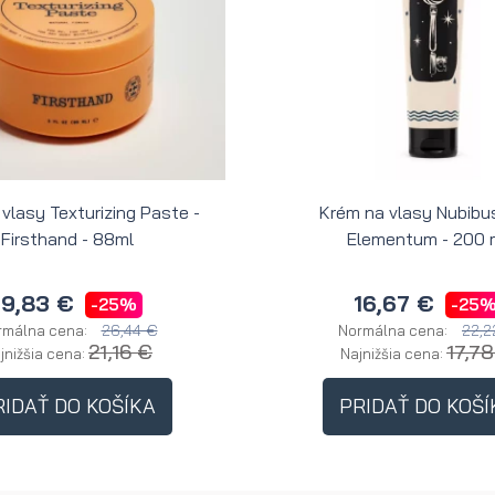
 vlasy Texturizing Paste -
Krém na vlasy Nubibus
Firsthand - 88ml
Elementum - 200 
19,83 €
16,67 €
-25%
-25
26,44 €
22,2
rmálna cena:
Normálna cena:
21,16 €
17,7
jnižšia cena:
Najnižšia cena:
RIDAŤ DO KOŠÍKA
PRIDAŤ DO KOŠÍ