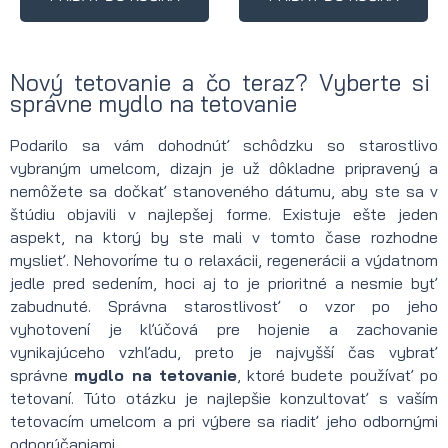
Nový tetovanie a čo teraz? Vyberte si
správne mydlo na tetovanie
Podarilo sa vám dohodnúť schôdzku so starostlivo
vybraným umelcom, dizajn je už dôkladne pripravený a
nemôžete sa dočkať stanoveného dátumu, aby ste sa v
štúdiu objavili v najlepšej forme. Existuje ešte jeden
aspekt, na ktorý by ste mali v tomto čase rozhodne
myslieť. Nehovoríme tu o relaxácii, regenerácii a výdatnom
jedle pred sedením, hoci aj to je prioritné a nesmie byť
zabudnuté. Správna starostlivosť o vzor po jeho
vyhotovení je kľúčová pre hojenie a zachovanie
vynikajúceho vzhľadu, preto je najvyšší čas vybrať
správne
mydlo na tetovanie
, ktoré budete používať po
tetovaní. Túto otázku je najlepšie konzultovať s vaším
tetovacím umelcom a pri výbere sa riadiť jeho odbornými
odporúčaniami.