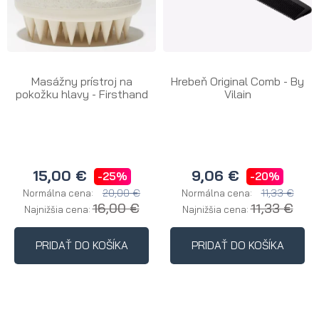
Masážny prístroj na
Hrebeň Original Comb - By
pokožku hlavy - Firsthand
Vilain
15,00 €
9,06 €
-25%
-20%
20,00 €
11,33 €
Normálna cena:
Normálna cena:
16,00 €
11,33 €
Najnižšia cena:
Najnižšia cena:
PRIDAŤ DO KOŠÍKA
PRIDAŤ DO KOŠÍKA