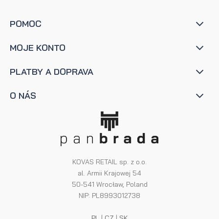
POMOC
MOJE KONTO
PLATBY A DOPRAVA
O NÁS
KOVAS RETAIL sp. z o.o.
al. Armii Krajowej 54
50-541 Wrocław, Poland
NIP: PL8993012738
PL
|
CZ
|
SK