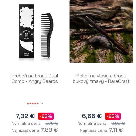
Hrebeň na bradu Dual
Roller na vlasy a bradu
Comb - Angry Beards
bukový tmavý - RareCraft
5.0
7,32 €
6,66 €
-25%
-25%
9,76 €
8,89 €
Normálna cena:
Normálna cena:
7,80 €
7,11 €
Najnižšia cena:
Najnižšia cena: