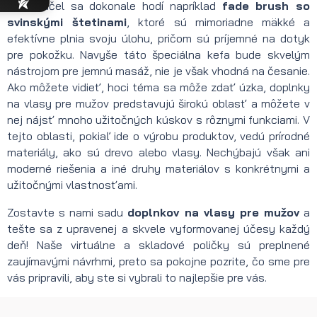
tento účel sa dokonale hodí napríklad
fade brush so
svinskými štetinami
, ktoré sú mimoriadne mäkké a
efektívne plnia svoju úlohu, pričom sú príjemné na dotyk
pre pokožku. Navyše táto špeciálna kefa bude skvelým
nástrojom pre jemnú masáž, nie je však vhodná na česanie.
Ako môžete vidieť, hoci téma sa môže zdať úzka, doplnky
na vlasy pre mužov predstavujú širokú oblasť a môžete v
nej nájsť mnoho užitočných kúskov s rôznymi funkciami. V
tejto oblasti, pokiaľ ide o výrobu produktov, vedú prírodné
materiály, ako sú drevo alebo vlasy. Nechýbajú však ani
moderné riešenia a iné druhy materiálov s konkrétnymi a
užitočnými vlastnosťami.
Zostavte s nami sadu
doplnkov na vlasy pre mužov
a
tešte sa z upravenej a skvele vyformovanej účesy každý
deň! Naše virtuálne a skladové poličky sú preplnené
zaujímavými návrhmi, preto sa pokojne pozrite, čo sme pre
vás pripravili, aby ste si vybrali to najlepšie pre vás.