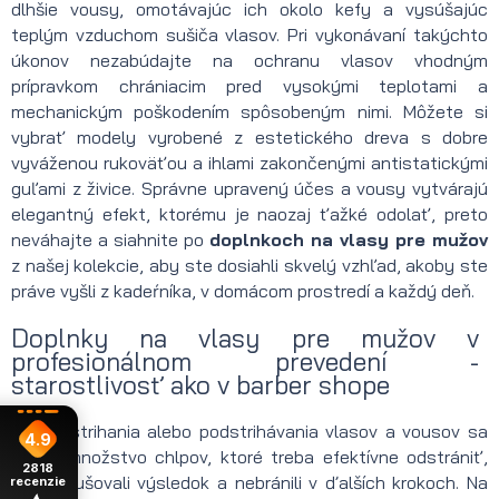
dlhšie vousy, omotávajúc ich okolo kefy a vysúšajúc
teplým vzduchom sušiča vlasov. Pri vykonávaní takýchto
úkonov nezabúdajte na ochranu vlasov vhodným
prípravkom chrániacim pred vysokými teplotami a
mechanickým poškodením spôsobeným nimi. Môžete si
vybrať modely vyrobené z estetického dreva s dobre
vyváženou rukoväťou a ihlami zakončenými antistatickými
guľami z živice. Správne upravený účes a vousy vytvárajú
elegantný efekt, ktorému je naozaj ťažké odolať, preto
neváhajte a siahnite po
doplnkoch na vlasy pre mužov
z našej kolekcie, aby ste dosiahli skvelý vzhľad, akoby ste
práve vyšli z kadeŕníka, v domácom prostredí a každý deň.
Doplnky na vlasy pre mužov v
profesionálnom prevedení -
starostlivosť ako v barber shope
Počas strihania alebo podstrihávania vlasov a vousov sa
4.9
objaví množstvo chlpov, ktoré treba efektívne odstrániť,
2818
aby narušovali výsledok a nebránili v ďalších krokoch. Na
recenzie