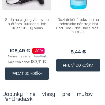
Sada na styling vlasov so
Dezinfekčná tekutina na
sušičom Hurricane Hair
kadernícke nástroje Not
Dryer Kit - By Vilain
Bad Cide - Not Bad Stuff -
1000ml
106,49 €
-20%
8,44 €
133,11 €
Normálna cena:
133,11 €
Najnižšia cena:
PRIDAŤ DO KOŠÍKA
PRIDAŤ DO KOŠÍKA
Doplnky na vlasy pre mužov |
PanBrada.sk