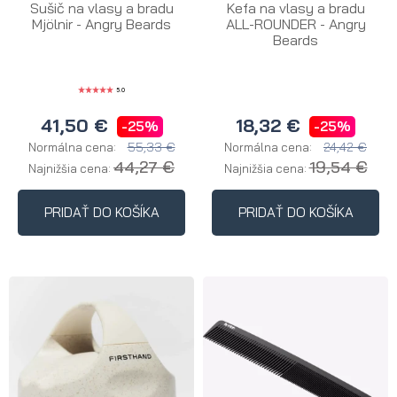
Sušič na vlasy a bradu
Kefa na vlasy a bradu
Mjölnir - Angry Beards
ALL-ROUNDER - Angry
Beards
5.0
41,50 €
18,32 €
-25%
-25%
55,33 €
24,42 €
Normálna cena:
Normálna cena:
44,27 €
19,54 €
Najnižšia cena:
Najnižšia cena:
PRIDAŤ DO KOŠÍKA
PRIDAŤ DO KOŠÍKA