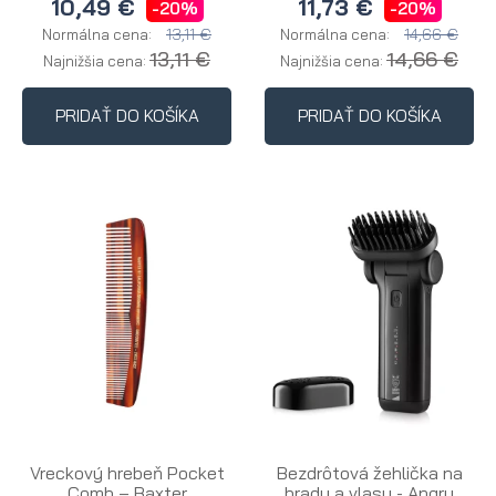
10,49 €
11,73 €
-20%
-20%
13,11 €
14,66 €
Normálna cena:
Normálna cena:
13,11 €
14,66 €
Najnižšia cena:
Najnižšia cena:
PRIDAŤ DO KOŠÍKA
PRIDAŤ DO KOŠÍKA
Vreckový hrebeň Pocket
Bezdrôtová žehlička na
Comb – Baxter
bradu a vlasy - Angry