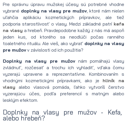
Pre správnu úpravu mužskej účesy sú potrebné vhodne
vybrané
doplnky na vlasy pre mužov
, ktoré nám nielen
uľahčia aplikáciu kozmetických prípravkov, ale tiež
podporia starostlivosť o vlasy. Medzi základné patrí
kefa
na vlasy
a hrebeň. Pravdepodobne každý z nás má aspoň
jeden kus, od ktorého sa neodlúči počas ranného
toaletného rituálu. Ale vieš, ako vybrať
doplnky na vlasy
pre mužov
v závislosti od ich použitia?
Doplnky na vlasy pre mužov
nám pomáhajú vlasy
zvládnuť, rozčesať a trochu ich vyhladiť, vďaka čomu
vyzerajú upravene a reprezentatívne. Kombinovaním s
vhodnými kozmetickými prípravkami, ako je
hliník na
vlasy
alebo vlasová pomáda, ľahko vytvoríš čerstvo
vyzerajúcu účes, podľa preferencií s matným alebo
lesklým efektom.
Doplnky na vlasy pre mužov - Kefa,
alebo hrebeň?