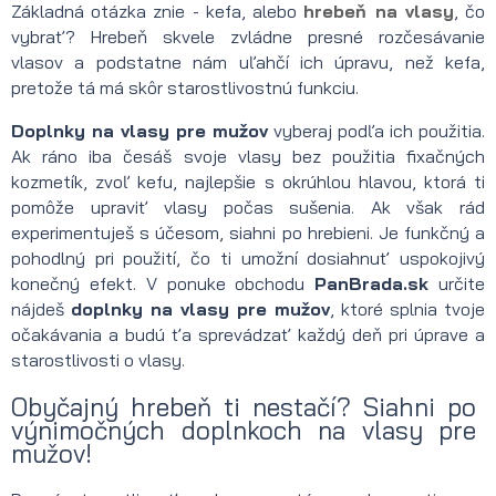
Základná otázka znie - kefa, alebo
hrebeň na vlasy
, čo
vybrať? Hrebeň skvele zvládne presné rozčesávanie
vlasov a podstatne nám uľahčí ich úpravu, než kefa,
pretože tá má skôr starostlivostnú funkciu.
Doplnky na vlasy pre mužov
vyberaj podľa ich použitia.
Ak ráno iba česáš svoje vlasy bez použitia fixačných
kozmetík, zvoľ kefu, najlepšie s okrúhlou hlavou, ktorá ti
pomôže upraviť vlasy počas sušenia. Ak však rád
experimentuješ s účesom, siahni po hrebieni. Je funkčný a
pohodlný pri použití, čo ti umožní dosiahnuť uspokojivý
konečný efekt. V ponuke obchodu
PanBrada.sk
určite
nájdeš
doplnky na vlasy pre mužov
, ktoré splnia tvoje
očakávania a budú ťa sprevádzať každý deň pri úprave a
starostlivosti o vlasy.
Obyčajný hrebeň ti nestačí? Siahni po
výnimočných doplnkoch na vlasy pre
mužov!