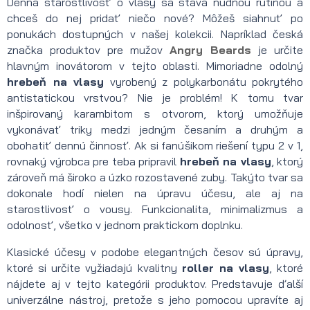
Denná starostlivosť o vlasy sa stáva nudnou rutinou a
chceš do nej pridať niečo nové? Môžeš siahnuť po
ponukách dostupných v našej kolekcii. Napríklad česká
značka produktov pre mužov
Angry Beards
je určite
hlavným inovátorom v tejto oblasti. Mimoriadne odolný
hrebeň na vlasy
vyrobený z polykarbonátu pokrytého
antistatickou vrstvou? Nie je problém! K tomu tvar
inšpirovaný karambitom s otvorom, ktorý umožňuje
vykonávať triky medzi jedným česaním a druhým a
obohatiť dennú činnosť. Ak si fanúšikom riešení typu 2 v 1,
rovnaký výrobca pre teba pripravil
hrebeň na vlasy
, ktorý
zároveň má široko a úzko rozostavené zuby. Takýto tvar sa
dokonale hodí nielen na úpravu účesu, ale aj na
starostlivosť o vousy. Funkcionalita, minimalizmus a
odolnosť, všetko v jednom praktickom doplnku.
Klasické účesy v podobe elegantných česov sú úpravy,
ktoré si určite vyžiadajú kvalitny
roller na vlasy
, ktoré
nájdete aj v tejto kategórii produktov. Predstavuje ďalší
univerzálne nástroj, pretože s jeho pomocou upravíte aj