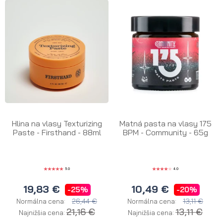
Hlina na vlasy Texturizing
Matná pasta na vlasy 175
Paste - Firsthand - 88ml
BPM - Community - 65g
5.0
4.0
19,83 €
10,49 €
-25%
-20%
26,44 €
13,11 €
Normálna cena:
Normálna cena:
21,16 €
13,11 €
Najnižšia cena:
Najnižšia cena: