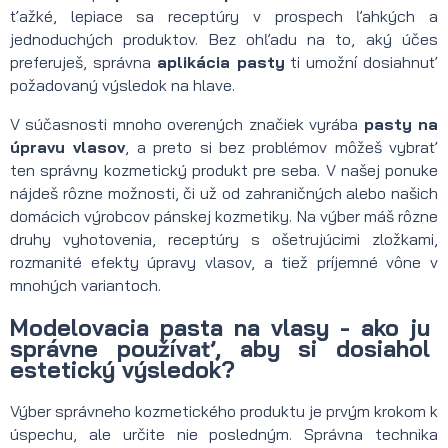
ťažké, lepiace sa receptúry v prospech ľahkých a
jednoduchých produktov. Bez ohľadu na to, aký účes
preferuješ, správna
aplikácia pasty
ti umožní dosiahnuť
požadovaný výsledok na hlave.
V súčasnosti mnoho overených značiek vyrába
pasty na
úpravu vlasov
, a preto si bez problémov môžeš vybrať
ten správny kozmetický produkt pre seba. V našej ponuke
nájdeš rôzne možnosti, či už od zahraničných alebo našich
domácich výrobcov pánskej kozmetiky. Na výber máš rôzne
druhy vyhotovenia, receptúry s ošetrujúcimi zložkami,
rozmanité efekty úpravy vlasov, a tiež príjemné vône v
mnohých variantoch.
Modelovacia pasta na vlasy - ako ju
správne používať, aby si dosiahol
estetický výsledok?
Výber správneho kozmetického produktu je prvým krokom k
úspechu, ale určite nie posledným. Správna technika