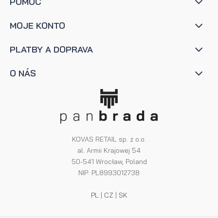
POMOC
MOJE KONTO
PLATBY A DOPRAVA
O NÁS
KOVAS RETAIL sp. z o.o.
al. Armii Krajowej 54
50-541 Wrocław, Poland
NIP: PL8993012738
PL
|
CZ
|
SK