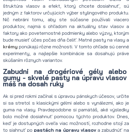
štruktúra vlasov a efekt, ktorý chcete dosiahnuť, sú
jedným z faktorov určujúcich výber stylingového produktu.
Nič nebráni tomu, aby ste súčasne používali viacero
produktov, najmä s ohľadom na aktuálny stav vlasov a
faktory ako poveternostné podmienky alebo výzvy, ktorým
bude musieť účes počas dňa čeliť. Matné pasty na vlasy a
krémy
ponúkajú rôzne možnosti. V tomto ohľade sú cenné
experimenty, a najlepšie kombinácie sa dosahujú práve
skúšaním rôznych variantov.
Zabudni na drogériové gély alebo
gumy - skvelé pasty na úpravu vlasov
máš na dosah ruky
Ak si pred rokmi začínal s úpravou pánskych účesov, určite
si sa stretol s klasickými gélmi alebo s vynálezmi, ako je
guma na vlasy. Pravdepodobne si pamätáš, aké výsledky
bolo možné dosiahnuť pomocou týchto produktov. Dnes,
keď je dostupných oveľa viac možností, rozhodne stojí za
to siahnuť po
pastách na úpravu vlasov
a zabudnúť na