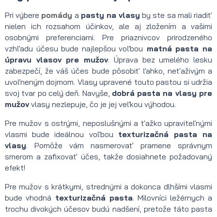
Pri výbere
pomády
a
pasty na vlasy
by ste sa mali riadiť
nielen ich rozsahom účinkov, ale aj zložením a vašimi
osobnými preferenciami. Pre priaznivcov prirodzeného
vzhľadu účesu bude najlepšou voľbou
matná pasta na
úpravu vlasov pre mužov
. Úprava bez umelého lesku
zabezpečí, že váš účes bude pôsobiť ľahko, neťaživým a
uvoľneným dojmom. Vlasy upravené touto pastou si udržia
svoj tvar po celý deň. Navyše,
dobrá pasta na vlasy pre
mužov
vlasy nezlepuje, čo je jej veľkou výhodou.
Pre mužov s ostrými, neposlušnými a ťažko upraviteľnými
vlasmi bude ideálnou voľbou
texturizačná pasta na
vlasy
. Pomôže vám nasmerovať pramene správnym
smerom a zafixovať účes, takže dosiahnete požadovaný
efekt!
Pre mužov s krátkymi, strednými a dokonca dlhšími vlasmi
bude vhodná
texturizačná pasta
. Milovníci ležérnych a
trochu divokých účesov budú nadšení, pretože táto pasta