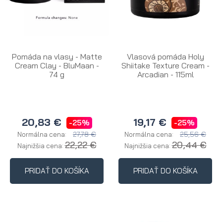
Pomáda na vlasy - Matte
Vlasová pomáda Holy
Cream Clay - BluMaan -
Shiitake Texture Cream -
74 g
Arcadian - 115ml
20,83 €
19,17 €
-25%
-25%
27,78 €
25,56 €
Normálna cena:
Normálna cena:
22,22 €
20,44 €
Najnižšia cena:
Najnižšia cena:
PRIDAŤ DO KOŠÍKA
PRIDAŤ DO KOŠÍKA