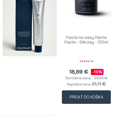
Pasta na vlasy Matte
Paste - Silkclay - 120ml
5.0
18,89 €
-15%
22,22 €
Normálna cena:
21,11 €
Najnižšia cena:
PRIDAŤ DO KOŠÍKA