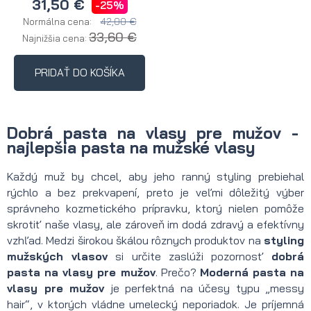
31,50 €
-25%
42,00 €
Normálna cena:
33,60 €
Najnižšia cena:
PRIDAŤ DO KOŠÍKA
Dobrá pasta na vlasy pre mužov -
najlepšia pasta na mužské vlasy
Každý muž by chcel, aby jeho ranný styling prebiehal
rýchlo a bez prekvapení, preto je veľmi dôležitý výber
správneho kozmetického prípravku, ktorý nielen pomôže
skrotiť naše vlasy, ale zároveň im dodá zdravý a efektívny
vzhľad. Medzi širokou škálou rôznych produktov na
styling
mužských vlasov
si určite zaslúži pozornosť
dobrá
pasta na vlasy pre mužov
. Prečo?
Moderná pasta na
vlasy pre mužov
je perfektná na účesy typu „messy
hair“, v ktorých vládne umelecký neporiadok. Je príjemná