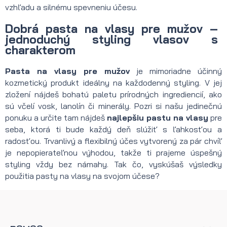
vzhľadu a silnému spevneniu účesu.
Dobrá pasta na vlasy pre mužov –
jednoduchý styling vlasov s
charakterom
Pasta na vlasy pre mužov
je mimoriadne účinný
kozmetický produkt ideálny na každodenný styling. V jej
zložení nájdeš bohatú paletu prírodných ingrediencií, ako
sú včelí vosk, lanolín či minerály. Pozri si našu jedinečnú
ponuku a určite tam nájdeš
najlepšiu pastu na vlasy
pre
seba, ktorá ti bude každý deň slúžiť s ľahkosťou a
radosťou. Trvanlivý a flexibilný účes vytvorený za pár chvíľ
je nepopierateľnou výhodou, takže ti prajeme úspešný
styling vždy bez námahy. Tak čo, vyskúšaš výsledky
použitia pasty na vlasy na svojom účese?