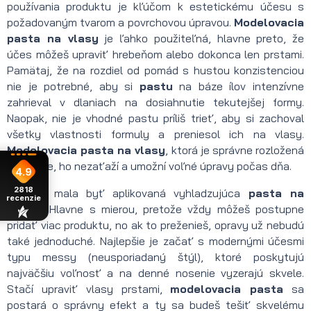
používania produktu je kľúčom k estetickému účesu s
požadovaným tvarom a povrchovou úpravou.
Modelovacia
pasta na vlasy
je ľahko použiteľná, hlavne preto, že
účes môžeš upraviť hrebeňom alebo dokonca len prstami.
Pamätaj, že na rozdiel od pomád s hustou konzistenciou
nie je potrebné, aby si
pastu
na báze ílov intenzívne
zahrieval v dlaniach na dosiahnutie tekutejšej formy.
Naopak, nie je vhodné pastu príliš trieť, aby si zachoval
všetky vlastnosti formuly a preniesol ich na vlasy.
Modelovacia pasta na vlasy
, ktorá je správne rozložená
po účese, ho nezaťaží a umožní voľné úpravy počas dňa.
4.9
2818
Ako by mala byť aplikovaná vyhladzujúca
pasta na
recenzie
vlasy
? Hlavne s mierou, pretože vždy môžeš postupne
pridať viac produktu, no ak to preženieš, opravy už nebudú
také jednoduché. Najlepšie je začať s modernými účesmi
typu messy (neusporiadaný štýl), ktoré poskytujú
najväčšiu voľnosť a na denné nosenie vyzerajú skvele.
Stačí upraviť vlasy prstami,
modelovacia pasta
sa
postará o správny efekt a ty sa budeš tešiť skvelému