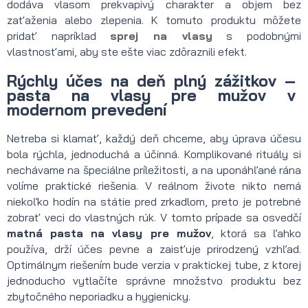
dodáva vlasom prekvapivý charakter a objem bez
zaťaženia alebo zlepenia. K tomuto produktu môžete
pridať napríklad
sprej na vlasy
s podobnými
vlastnosťami, aby ste ešte viac zdôraznili efekt.
Rýchly účes na deň plný zážitkov –
pasta na vlasy pre mužov v
modernom prevedení
Netreba si klamať, každý deň chceme, aby úprava účesu
bola rýchla, jednoduchá a účinná. Komplikované rituály si
nechávame na špeciálne príležitosti, a na uponáhľané rána
volíme praktické riešenia. V reálnom živote nikto nemá
niekoľko hodín na státie pred zrkadlom, preto je potrebné
zobrať veci do vlastných rúk. V tomto prípade sa osvedčí
matná pasta na vlasy pre mužov
, ktorá sa ľahko
používa, drží účes pevne a zaisťuje prirodzený vzhľad.
Optimálnym riešením bude verzia v praktickej tube, z ktorej
jednoducho vytlačíte správne množstvo produktu bez
zbytočného neporiadku a hygienicky.