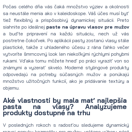
Počas celého dňa vás čaká množstvo výziev a okolnosti
sa neustále menia ako v kaleidoskope. Váš účes musí byť
tiež flexibilný a prispôsobivý dynamickej situácii. Preto
siahnite po ideálnej
paste na úpravu vlasov pre mužov
a buďte pripravení na každú situáciu, nech už vás
postretne čokoľvek. Po aplikácii pasty zostanú vlasy stále
plastické, takže z uhladeného účesu z rána ľahko večer
vytvoríte šmrncovný look len niekoľkými rýchlymi pohybmi
rukami. Vďaka tomu môžete hneď po práci vyraziť von so
známymi a vyzerať skvelo. Moderné stylingové produkty
odpovedajú na potreby súčasných mužov a ponúkajú
množstvo užitočných funkcií, ako je pridávanie textúry a
objemu.
Aké vlastnosti by mala mať najlepšia
pasta na vlasy? Analyzujeme
produkty dostupné na trhu
V posledných rokoch s radosťou sledujeme dynamický
rozvoj ponuky kozmetiky pre mužov, vrátane výberu pást