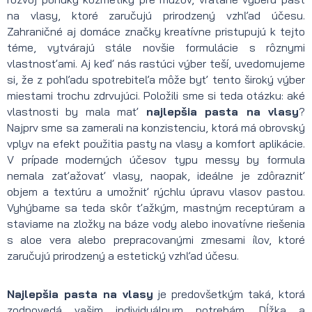
na vlasy, ktoré zaručujú prirodzený vzhľad účesu.
Zahraničné aj domáce značky kreatívne pristupujú k tejto
téme, vytvárajú stále novšie formulácie s rôznymi
vlastnosťami. Aj keď nás rastúci výber teší, uvedomujeme
si, že z pohľadu spotrebiteľa môže byť tento široký výber
miestami trochu zdrvujúci. Položili sme si teda otázku: aké
vlastnosti by mala mať
najlepšia pasta na vlasy
?
Najprv sme sa zamerali na konzistenciu, ktorá má obrovský
vplyv na efekt použitia pasty na vlasy a komfort aplikácie.
V prípade moderných účesov typu messy by formula
nemala zaťažovať vlasy, naopak, ideálne je zdôrazniť
objem a textúru a umožniť rýchlu úpravu vlasov pastou.
Vyhýbame sa teda skôr ťažkým, mastným receptúram a
staviame na zložky na báze vody alebo inovatívne riešenia
s aloe vera alebo prepracovanými zmesami ílov, ktoré
zaručujú prirodzený a estetický vzhľad účesu.
Najlepšia pasta na vlasy
je predovšetkým taká, ktorá
zodpovedá vašim individuálnym potrebám. Dĺžka a