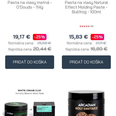
Pasta na vlasy matná -
Pasta na vlasy Natural
O’Douds - 114g
Effect Molding Paste -
Bullfrog - 100ml
5.0
19,17 €
15,83 €
-25%
-25%
25,56 €
21,11 €
Normálna cena:
Normálna cena:
20,44 €
16,89 €
Najnižšia cena:
Najnižšia cena:
PRIDAŤ DO KOŠÍKA
PRIDAŤ DO KOŠÍKA