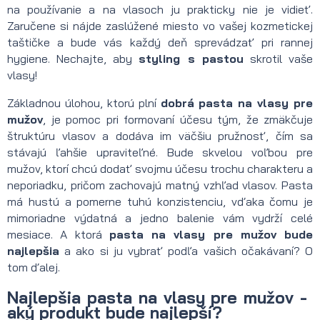
na používanie a na vlasoch ju prakticky nie je vidieť.
Zaručene si nájde zaslúžené miesto vo vašej kozmetickej
taštičke a bude vás každý deň sprevádzať pri rannej
hygiene. Nechajte, aby
styling s pastou
skrotil vaše
vlasy!
Základnou úlohou, ktorú plní
dobrá pasta na vlasy pre
mužov
, je pomoc pri formovaní účesu tým, že zmäkčuje
štruktúru vlasov a dodáva im väčšiu pružnosť, čím sa
stávajú ľahšie upraviteľné. Bude skvelou voľbou pre
mužov, ktorí chcú dodať svojmu účesu trochu charakteru a
neporiadku, pričom zachovajú matný vzhľad vlasov. Pasta
má hustú a pomerne tuhú konzistenciu, vďaka čomu je
mimoriadne výdatná a jedno balenie vám vydrží celé
mesiace. A ktorá
pasta na vlasy pre mužov bude
najlepšia
a ako si ju vybrať podľa vašich očakávaní? O
tom ďalej.
Najlepšia pasta na vlasy pre mužov -
aký produkt bude najlepší?