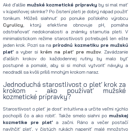
Aké ďalšie
mužské kozmetické prípravky
by si mal mať
v kúpelňovej skrinke? Po čistení pleti je dobrý nápad použiť
tonikum. Môžeš siahnuť po ponuke poľského výrobcu
Cyrulicy
, ktorý efektívne obnovuje pH, pomáha
odstraňovať nedokonalosti a známky starnutia pleti. V
minimalistickom režime starostlivosti potrebuješ len ešte
jeden krok. Pozri sa na
prírodnú kozmetiku pre mužskú
pleť
a vyber si
krém na pleť pre mužov
. Zavádzanie
ďalších krokov do každodennej rutiny by malo byť
postupné a pomalé, aby si si mohol vytvoriť návyky a
neodradil sa kvôli príliš mnohým krokom naraz.
Jednoduchá starostlivost o pleť krok za
krokom - ako používať mužské
kozmetické prípravky?
Starostlivost o pleť je dosť intuitívna a určite veľmi rýchlo
pochopíš čo a ako robiť. Takže smelo siahni po
mužskej
kozmetike pre pleť
a začni. Ráno a večer postačí
navlhčiť pleť, v čistých rukách napeniť malé množstvo