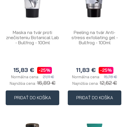
Maska na tvár proti
Peeling na tvár Anti-
znečisteniu Botanical Lab
stress exfoliating gel -
- Bullfrog - 100ml
Bullfrog - 100ml
15,83 €
11,83 €
-25%
-25%
21,11 €
15,78 €
Normálna cena:
Normálna cena:
16,89 €
12,62 €
Najnižšia cena:
Najnižšia cena:
PRIDAŤ DO KOŠÍKA
PRIDAŤ DO KOŠÍKA