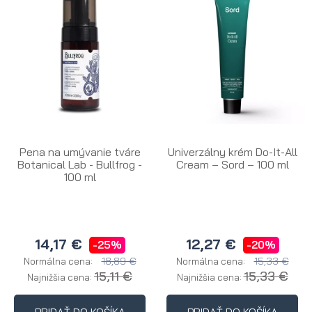
Pena na umývanie tváre
Univerzálny krém Do-It-All
Botanical Lab - Bullfrog -
Cream – Sord – 100 ml
100 ml
14,17 €
12,27 €
-25%
-20%
18,89 €
15,33 €
Normálna cena:
Normálna cena:
15,11 €
15,33 €
Najnižšia cena:
Najnižšia cena: