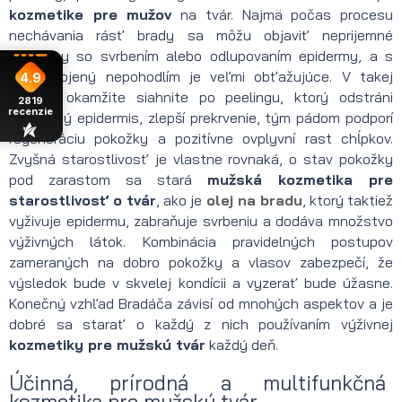
kozmetike pre mužov
na tvár. Najmä počas procesu
nechávania rásť brady sa môžu objaviť neprijemné
problémy so svrbením alebo odlupovaním epidermy, a s
tým spojený nepohodlím je veľmi obťažujúce. V takej
4.9
situácii okamžite siahnite po peelingu, ktorý odstráni
2819
recenzie
odumretý epidermis, zlepší prekrvenie, tým pádom podporí
regeneráciu pokožky a pozitívne ovplyvní rast chĺpkov.
Zvyšná starostlivosť je vlastne rovnaká, o stav pokožky
pod zarastom sa stará
mužská kozmetika pre
starostlivosť o tvár
, ako je
olej na bradu
, ktorý taktiež
vyživuje epidermu, zabraňuje svrbeniu a dodáva množstvo
výživných látok. Kombinácia pravidelných postupov
zameraných na dobro pokožky a vlasov zabezpečí, že
výsledok bude v skvelej kondícii a vyzerať bude úžasne.
Konečný vzhľad Bradáča závisí od mnohých aspektov a je
dobré sa starať o každý z nich používaním výživnej
kozmetiky pre mužskú tvár
každý deň.
Účinná, prírodná a multifunkčná
kozmetika pre mužskú tvár