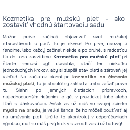
Kozmetika pre mužskú pleť - ako
zostaviť vhodnú štartovaciu sadu
Možno práve začínaš objavovať svet mužskej
starostlivosti o pleť. To je skvelé! Po prvé, naozaj ti
fandíme, lebo každý začínal niekde a po druhé, s radosťou
ťa do toho zasvätíme.
Kozmetika pre mužskú pleť
pri
štarte nemusí byť obsiahla, stačí len niekoľko
jednoduchých krokov, aby si zlepšil stav pleti a zároveň jej
vzhľad. Na začiatok siahni po
kozmetike na čistenie
mužskej pleti
, to je absolútny základ a treba začať práve
tu. Siahni po jemných čistiacich prípravkoch,
najjednoduchším riešením je gél v praktickej tube alebo
fľaši s dávkovačom. Avšak ak už máš vo svojej zbierke
mydlo na bradu
, je veľká šanca, že ho môžeš používať aj
na umývanie pleti. Určite to skontroluj v odporúčaniach
výrobcu, možno máš prvý krok v starostlivosti už hotový!