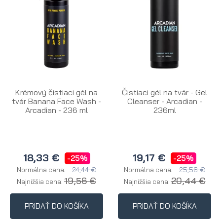
Krémový čistiaci gél na
Čistiaci gél na tvár - Gel
tvár Banana Face Wash -
Cleanser - Arcadian -
Arcadian - 236 ml
236ml
18,33 €
19,17 €
-25%
-25%
24,44 €
25,56 €
Normálna cena:
Normálna cena:
19,56 €
20,44 €
Najnižšia cena:
Najnižšia cena:
PRIDAŤ DO KOŠÍKA
PRIDAŤ DO KOŠÍKA