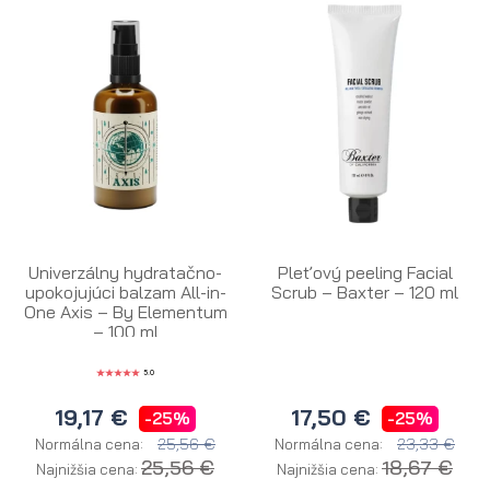
Univerzálny hydratačno-
Pleťový peeling Facial
upokojujúci balzam All-in-
Scrub – Baxter – 120 ml
One Axis – By Elementum
– 100 ml
5.0
19,17 €
17,50 €
-25%
-25%
25,56 €
23,33 €
Normálna cena:
Normálna cena:
25,56 €
18,67 €
Najnižšia cena:
Najnižšia cena: