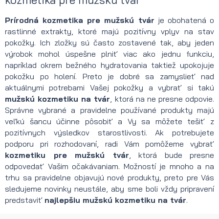
Prírodná kozmetika pre mužskú tvár
je obohatená o
rastlinné extrakty, ktoré majú pozitívny vplyv na stav
pokožky. Ich zložky sú často zostavené tak, aby jeden
výrobok mohol úspešne plniť viac ako jednu funkciu,
napríklad okrem bežného hydratovania taktiež upokojuje
pokožku po holení. Preto je dobré sa zamyslieť nad
aktuálnymi potrebami Vašej pokožky a vybrať si takú
mužskú kozmetiku na tvár
, ktorá na ne presne odpovie.
Správne vybrané a pravidelne používané produkty majú
veľkú šancu účinne pôsobiť a Vy sa môžete tešiť z
pozitívnych výsledkov starostlivosti. Ak potrebujete
podporu pri rozhodovaní, radi Vám pomôžeme vybrať
kozmetiku pre mužskú tvár
, ktorá bude presne
odpovedať Vašim očakávaniam. Možností je mnoho a na
trhu sa pravidelne objavujú nové produkty, preto pre Vás
sledujeme novinky neustále, aby sme boli vždy pripravení
predstaviť
najlepšiu mužskú kozmetiku na tvár
.