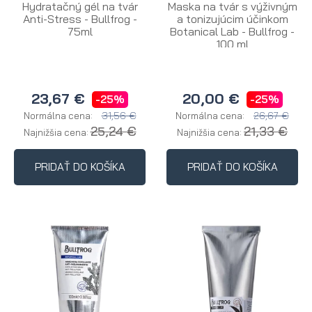
Hydratačný gél na tvár
Maska na tvár s výživným
Anti-Stress - Bullfrog -
a tonizujúcim účinkom
75ml
Botanical Lab - Bullfrog -
100 ml
23,67 €
20,00 €
-25%
-25%
31,56 €
26,67 €
Normálna cena:
Normálna cena:
25,24 €
21,33 €
Najnižšia cena:
Najnižšia cena:
PRIDAŤ DO KOŠÍKA
PRIDAŤ DO KOŠÍKA