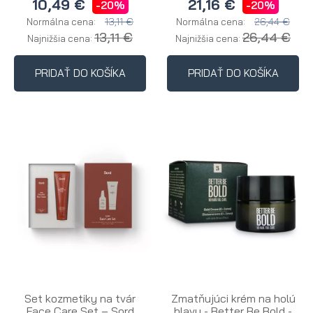
10,49 €
21,16 €
-20%
-20%
13,11 €
26,44 €
Normálna cena:
Normálna cena:
13,11 €
26,44 €
Najnižšia cena:
Najnižšia cena:
PRIDAŤ DO KOŠÍKA
PRIDAŤ DO KOŠÍKA
Set kozmetiky na tvár
Zmatňujúci krém na holú
Face Care Set – Sord
hlavu - Better Be Bold -