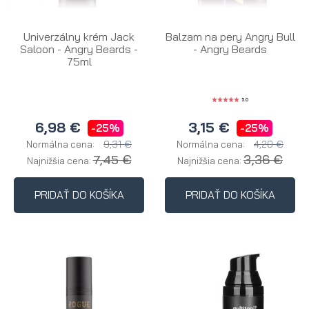
Univerzálny krém Jack
Balzam na pery Angry Bull
Saloon - Angry Beards -
- Angry Beards
75ml
5.0
6,98 €
3,15 €
-25%
-25%
9,31 €
4,20 €
Normálna cena:
Normálna cena:
7,45 €
3,36 €
Najnižšia cena:
Najnižšia cena:
PRIDAŤ DO KOŠÍKA
PRIDAŤ DO KOŠÍKA