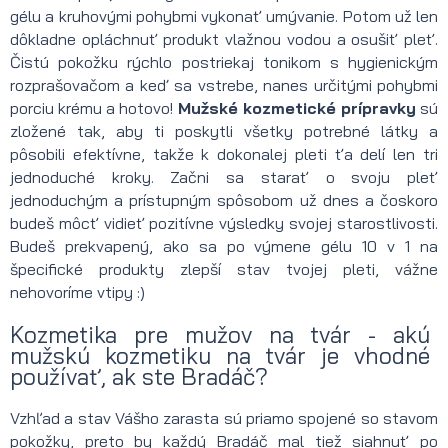
gélu a kruhovými pohybmi vykonať umývanie. Potom už len
dôkladne opláchnuť produkt vlažnou vodou a osušiť pleť.
Čistú pokožku rýchlo postriekaj tonikom s hygienickým
rozprašovačom a keď sa vstrebe, nanes určitými pohybmi
porciu krému a hotovo!
Mužské kozmetické prípravky
sú
zložené tak, aby ti poskytli všetky potrebné látky a
pôsobili efektívne, takže k dokonalej pleti ťa delí len tri
jednoduché kroky. Začni sa starať o svoju pleť
jednoduchým a prístupným spôsobom už dnes a čoskoro
budeš môcť vidieť pozitívne výsledky svojej starostlivosti.
Budeš prekvapený, ako sa po výmene gélu 10 v 1 na
špecifické produkty zlepší stav tvojej pleti, vážne
nehovoríme vtipy :)
Kozmetika pre mužov na tvár - akú
mužskú kozmetiku na tvár je vhodné
používať, ak ste Bradáč?
Vzhľad a stav Vášho zarasta sú priamo spojené so stavom
pokožky, preto by každý Bradáč mal tiež siahnuť po