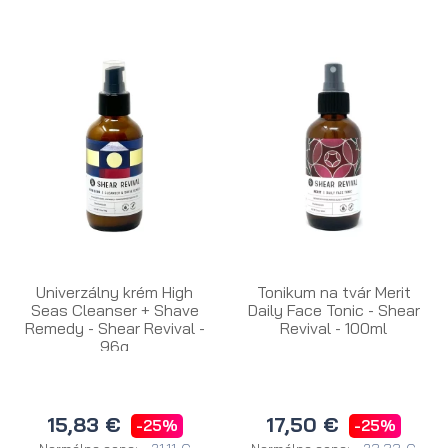
Univerzálny krém High
Tonikum na tvár Merit
Seas Cleanser + Shave
Daily Face Tonic - Shear
Remedy - Shear Revival -
Revival - 100ml
96g
15,83 €
17,50 €
-25%
-25%