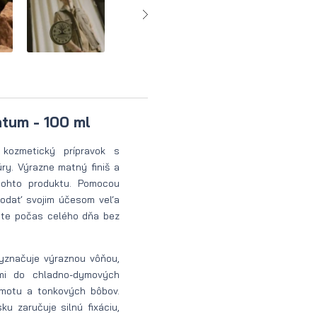
ntum - 100 ml
kozmetický prípravok s
úry. Výrazne matný finiš a
tohto produktu. Pomocou
odať svojim účesom veľa
ste počas celého dňa bez
yznačuje výraznou vôňou,
imi do chladno-dymových
amotu a tonkových bôbov.
u zaručuje silnú fixáciu,