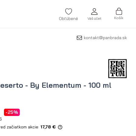
Košík
Obľúbené
Váš účet
kontakt@panbrada.sk
ZAREGISTROVAŤ SA
Zabudli ste svoje heslo?
VYTVORIŤ ÚČET
Deserto - By Elementum - 100 ml
-25%
6
red začiatkom akcie:
17,78 €