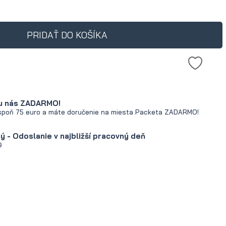
e produkt predávaný menej ako
í, zobrazuje sa najnižšia cena
amihu, kedy bol produkt
PRIDAŤ DO KOŠÍKA
ný na trh.
u nás ZADARMO!
spoň 75 euro a máte doručenie na miesta Packeta ZADARMO!
 - Odoslanie v najbližší pracovný deň
