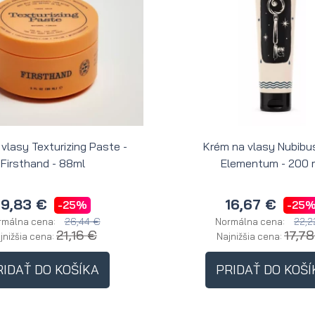
 vlasy Texturizing Paste -
Krém na vlasy Nubibus
Firsthand - 88ml
Elementum - 200 
19,83 €
16,67 €
-25%
-25
26,44 €
22,2
rmálna cena:
Normálna cena:
21,16 €
17,7
jnižšia cena:
Najnižšia cena:
RIDAŤ DO KOŠÍKA
PRIDAŤ DO KOŠÍ