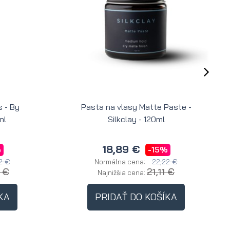
 - By
Pasta na vlasy Matte Paste -
ml
Silkclay - 120ml
18,89 €
%
-15%
2 €
22,22 €
Normálna cena:
8 €
21,11 €
Najnižšia cena:
KA
PRIDAŤ DO KOŠÍKA