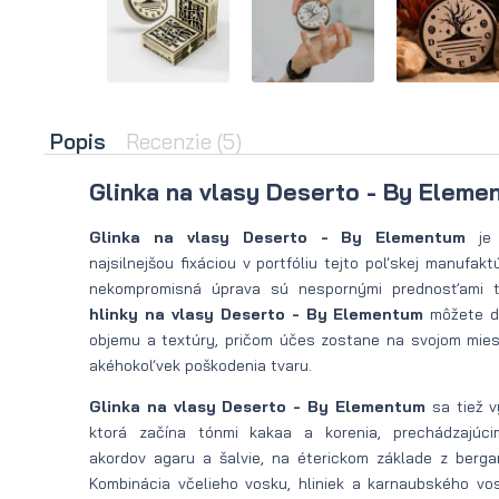
na
na bradu
leto
Nožnice
Olej
na fúzy
Popis
Recenzie
(5)
na
Žehlička
Glinka na vlasy Deserto - By Eleme
bradu
na bradu
na
Sušič na
Glinka na vlasy Deserto - By Elementum
je 
najsilnejšou fixáciou v portfóliu tejto poľskej manufakt
zimu
bradu
nekompromisná úprava sú nespornými prednosťami 
hlinky na vlasy Deserto - By Elementum
môžete d
objemu a textúry, pričom účes zostane na svojom mie
akéhokoľvek poškodenia tvaru.
Glinka na vlasy Deserto - By Elementum
sa tiež v
ktorá začína tónmi kakaa a korenia, prechádzajúc
akordov agaru a šalvie, na éterickom základe z berg
Kombinácia včelieho vosku, hliniek a karnaubského vosk