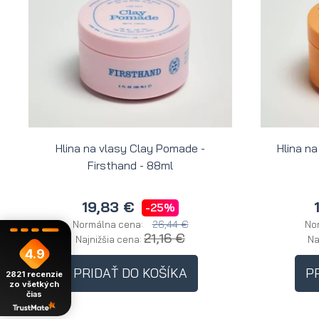
Hlina na vlasy Clay Pomade -
Hlina na
Firsthand - 88ml
19,83 €
-25%
26,44 €
Normálna cena:
No
21,16 €
Najnižšia cena:
Na
4.9
PRIDAŤ DO KOŠÍKA
P
2821
recenzie
zo všetkých
čias