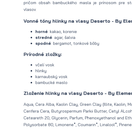
pričom obsah bambuckého masla je prínosom pre sta
vlasov.
Vonné tóny hlinky na vlasy Deserto - By El
horné
: kakao, korenie
stredné
: agar, šalvia
spodné
: bergamot, tonkové bôby
Prírodné zložky:
včelí vosk
hlinky
karnaubský vosk
bambucké maslo
Zloženie hlinky na vlasy Deserto - By Eleme
Aqua, Cera Alba, Kaolin Clay, Green Clay (Illite, Kaolin, M
Cerifera Cera, Butyrospermum Parkii Butter, Cetyl ALcoh
Ceteareth 20, Glycerin, Parfum, Phenoxyethanol and Eth
Polysorbate 80, Limonene*, Coumarin*, Linalool*, Pinene