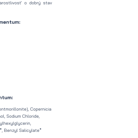
rostlivosť o dobrý stav
ementum:
ntum:
ontmorillonite), Copernicia
ol, Sodium Chloride,
ylhexylglycerin,
*, Benzyl Salicylate*