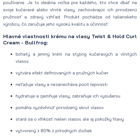
používanie. Je to ideálna voľba pre každého, kto chce dbať na
svoje kučeravé alebo vlnité vlasy, zachovávajúc ich prirodzenú
pružnosť a zdravý vzhľad. Produkt pochádza od talianskeho
výrobcu, čo zaručuje jeho vysokú kvalitu a účinnosť.
Hlavné vlastnosti krému na vlasy Twist & Hold Curl
Cream - Bullfrog:
bohatý a jemný krém na styling kučeravých a vlnitých
vlasov
vytvára efekt definovaných a pružných kučier
neťažuje vlasy a nezanecháva pocit lepivosti
hydratuje a zjemňuje vlasy, zabraňuje ich vysušeniu
pomáha vyzdvihnúť prirodzený skrut vlasov
stará sa o vlhkosť nielen vlasov, ale aj pokožky hlavy
vytvorený z 80% z prírodných zložiek