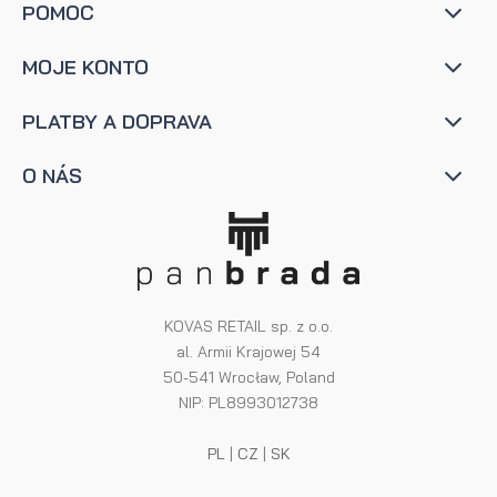
POMOC
MOJE KONTO
PLATBY A DOPRAVA
O NÁS
KOVAS RETAIL sp. z o.o.
al. Armii Krajowej 54
50-541 Wrocław, Poland
NIP: PL8993012738
PL
|
CZ
|
SK