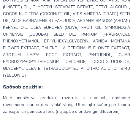
BUTYROSPERMUM PARKII (SHEA) BUTTER, LINUS USITATISSIMUM
(LINSEED) OIL, GLYCERYL STEARATE CITRATE, CETYL ALCOHOL,
COCOS NUCIFERA (COCONUT) OIL, VITIS VINIFERA (GRAPE) SEED
OIL, ALOE BARBADENSIS LEAF JUICE, ARGANIA SPINOSA (ARGAN)
KERNEL OIL, OLEA EUROPEA (OLIVE) FRUIT OIL, SIMMONDSIA
CHINENSIS (JOJOBA) SEED OIL, PARFUM (FRAGRANCE),
PHENOXYETHANOL, ETHYLHEXYLGLYCERIN, ARNICA MONTANA
FLOWER EXTRACT, CALENDULA OFFICINALIS FLOWER EXTRACT,
ARCTIUM LAPPA ROOT EXTRACT, PANTHENOL, GUAR
HYDROXYPROPYLTRIMONIUM CHLORIDE, COCO-GLUCOSIDЕ,
GLYCERYL OLEATE, TETRASODIUM EDTA, CITRIC ACID, CI 19140
(YELLOW 5)
Spôsob použitia:
Malé množstvo produktu rozotrite v dlaniach, následne
rovnomerne naneste na vlhké vlasy. Uformujte kučery prstami a
zafixujte ich pomocou fénu (najlepšie s prídavným difuzérom).