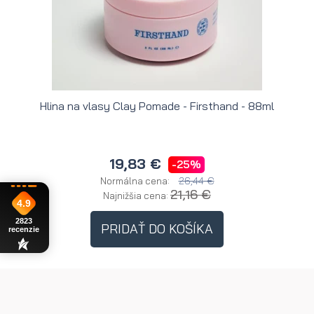
Hlina na vlasy Clay Pomade - Firsthand - 88ml
H
19,83 €
-25%
26,44 €
Normálna cena:
21,16 €
Najnižšia cena:
4.9
2823
PRIDAŤ DO KOŠÍKA
recenzie