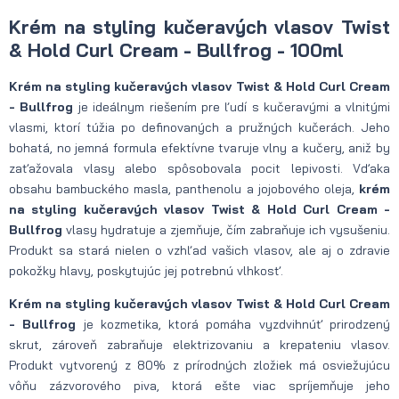
Krém na styling kučeravých vlasov Twist
& Hold Curl Cream - Bullfrog - 100ml
Krém na styling kučeravých vlasov Twist & Hold Curl Cream
- Bullfrog
je ideálnym riešením pre ľudí s kučeravými a vlnitými
vlasmi, ktorí túžia po definovaných a pružných kučerách. Jeho
bohatá, no jemná formula efektívne tvaruje vlny a kučery, aniž by
zaťažovala vlasy alebo spôsobovala pocit lepivosti. Vďaka
obsahu bambuckého masla, panthenolu a jojobového oleja,
krém
na styling kučeravých vlasov Twist & Hold Curl Cream -
Bullfrog
vlasy hydratuje a zjemňuje, čím zabraňuje ich vysušeniu.
Produkt sa stará nielen o vzhľad vašich vlasov, ale aj o zdravie
pokožky hlavy, poskytujúc jej potrebnú vlhkosť.
Krém na styling kučeravých vlasov Twist & Hold Curl Cream
- Bullfrog
je kozmetika, ktorá pomáha vyzdvihnúť prirodzený
skrut, zároveň zabraňuje elektrizovaniu a krepateniu vlasov.
Produkt vytvorený z 80% z prírodných zložiek má osviežujúcu
vôňu zázvorového piva, ktorá ešte viac spríjemňuje jeho