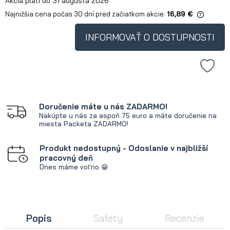
Akcia platí do 31 augusta 2026
Najnižšia cena počas 30 dní pred začiatkom akcie:
16,89 €
Ak je produkt predávaný menej ako
30 dní, zobrazuje sa najnižšia cena
INFORMOVAŤ O DOSTUPNOSTI
od okamihu, kedy bol produkt
uvedený na trh.
Doručenie máte u nás ZADARMO!
Nakúpte u nás za aspoň 75 euro a máte doručenie na
miesta Packeta ZADARMO!
Produkt nedostupný - Odoslanie v najbližší
pracovný deň
Dnes máme voľno 😁
Popis
Safety
Recenzie