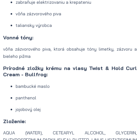
zabraňuje elektrizovaniu a krepateniu
vôňa zázvorového piva
taliansky výrobca
Vonné tóny:
vôňa zázvorového piva, ktorá obsahuje tóny limetky, zázvoru a
bieleho pižma
Prírodné zložky krému na vlasy Twist & Hold Curl
Cream - Bullfrog:
bambucké maslo
panthenol
jojobový olej
Zloženie:
AQUA (WATER), CETEARYL ALCOHOL, GLYCERIN,