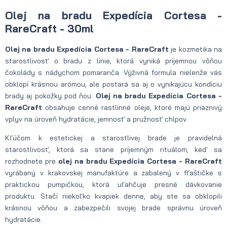
Olej na bradu Expedícia Cortesa -
RareCraft - 30ml
Olej na bradu Expedícia Cortesa - RareCraft
je kozmetika na
starostlivosť o bradu z línie, ktorá vyniká príjemnou vôňou
čokolády s nádychom pomaranča. Výživná formula nielenže vás
obklopí krásnou arómou, ale postará sa aj o vynikajúcu kondíciu
brady aj pokožky pod ňou.
Olej na bradu Expedícia Cortesa -
RareCraft
obsahuje cenné rastlinné oleje, ktoré majú priaznivý
vplyv na úroveň hydratácie, jemnosť a pružnosť chlpov.
Kľúčom k estetickej a starostlivej brade je pravidelná
starostlivosť, ktorá sa stane príjemným rituálom, keď sa
rozhodnete pre
olej na bradu Expedícia Cortesa - RareCraft
vyrábaný v krakovskej manufaktúre a zabalený v fľaštičke s
praktickou pumpičkou, ktorá uľahčuje presné dávkovanie
produktu. Stačí niekoľko kvapiek denne, aby ste sa obklopili
krásnou vôňou a zabezpečili svojej brade správnu úroveň
hydratácie.