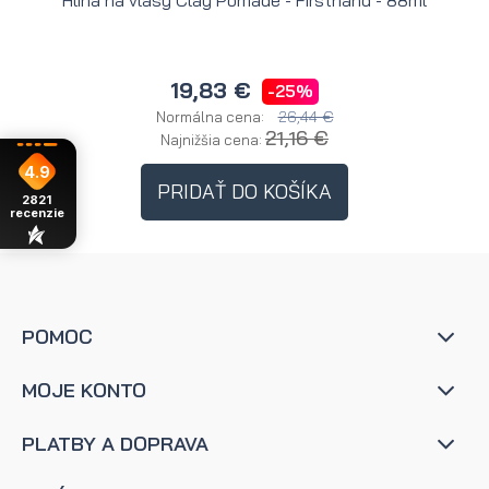
Hlina na vlasy Clay Pomade - Firsthand - 88ml
H
19,83 €
-25%
26,44 €
Normálna cena:
21,16 €
Najnižšia cena:
4.9
PRIDAŤ DO KOŠÍKA
2821
recenzie
POMOC
MOJE KONTO
PLATBY A DOPRAVA