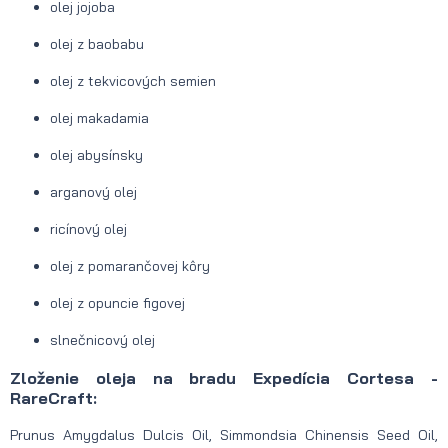
olej jojoba
olej z baobabu
olej z tekvicových semien
olej makadamia
olej abysínsky
arganový olej
ricínový olej
olej z pomarančovej kôry
olej z opuncie figovej
slnečnicový olej
Zloženie oleja na bradu Expedícia Cortesa -
RareCraft:
Prunus Amygdalus Dulcis Oil, Simmondsia Chinensis Seed Oil,