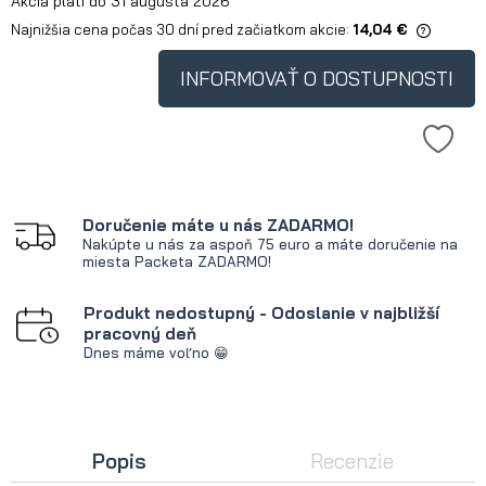
Akcia platí do 31 augusta 2026
Najnižšia cena počas 30 dní pred začiatkom akcie:
14,04 €
Ak je produkt predávaný menej ako
30 dní, zobrazuje sa najnižšia cena
INFORMOVAŤ O DOSTUPNOSTI
od okamihu, kedy bol produkt
uvedený na trh.
Doručenie máte u nás ZADARMO!
Nakúpte u nás za aspoň 75 euro a máte doručenie na
miesta Packeta ZADARMO!
Produkt nedostupný - Odoslanie v najbližší
pracovný deň
Dnes máme voľno 😁
Popis
Recenzie