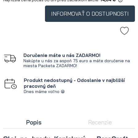
Ak je produkt predávaný menej ako
30 dní, zobrazuje sa najnižšia cena
INFORMOVAŤ O DOSTUPNOSTI
od okamihu, kedy bol produkt
uvedený na trh.
Doručenie máte u nás ZADARMO!
Nakúpte u nás za aspoň 75 euro a máte doručenie na
miesta Packeta ZADARMO!
Produkt nedostupný - Odoslanie v najbližší
pracovný deň
Dnes máme voľno 😁
Popis
Recenzie