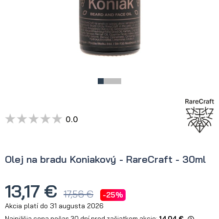
0.0
Olej na bradu Koniakový - RareCraft - 30ml
13,17 €
17,56 €
-25%
Akcia platí do 31 augusta 2026
Najnižšia cena počas 30 dní pred začiatkom akcie:
14,04 €