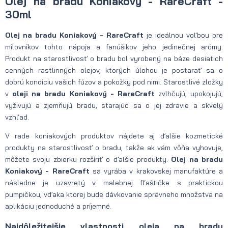
Olej na bradu Koniakový - RareCraft -
30ml
Olej na bradu Koniakový - RareCraft
je ideálnou voľbou pre
milovníkov tohto nápoja a fanúšikov jeho jedinečnej arómy.
Produkt na starostlivosť o bradu bol vyrobený na báze desiatich
cenných rastlinných olejov, ktorých úlohou je postarať sa o
dobrú kondíciu vašich fúzov a pokožky pod nimi. Starostlivé zložky
v
oleji na bradu Koniakový - RareCraft
zvlhčujú, upokojujú,
vyživujú a zjemňujú bradu, starajúc sa o jej zdravie a skvelý
vzhľad.
V rade koniakových produktov nájdete aj ďalšie kozmetické
produkty na starostlivosť o bradu, takže ak vám vôňa vyhovuje,
môžete svoju zbierku rozšíriť o ďalšie produkty.
Olej na bradu
Koniakový - RareCraft
sa vyrába v krakovskej manufaktúre a
následne je uzavretý v malebnej fľaštičke s praktickou
pumpičkou, vďaka ktorej bude dávkovanie správneho množstva na
aplikáciu jednoduché a príjemné.
Najdôležitejšie vlastnosti oleja na bradu