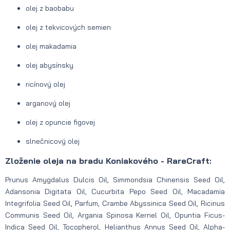
olej z baobabu
olej z tekvicových semien
olej makadamia
olej abysínsky
ricínový olej
arganový olej
olej z opuncie figovej
slnečnicový olej
Zloženie oleja na bradu Koniakového - RareCraft:
Prunus Amygdalus Dulcis Oil, Simmondsia Chinensis Seed Oil,
Adansonia Digitata Oil, Cucurbita Pepo Seed Oil, Macadamia
Integrifolia Seed Oil, Parfum, Crambe Abyssinica Seed Oil, Ricinus
Communis Seed Oil, Argania Spinosa Kernel Oil, Opuntia Ficus-
Indica Seed Oil, Tocopherol, Helianthus Annus Seed Oil, Alpha-