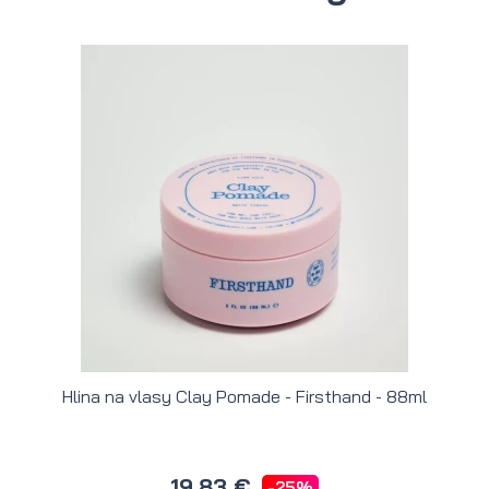
Hlina na vlasy Clay Pomade - Firsthand - 88ml
H
19,83 €
-25%