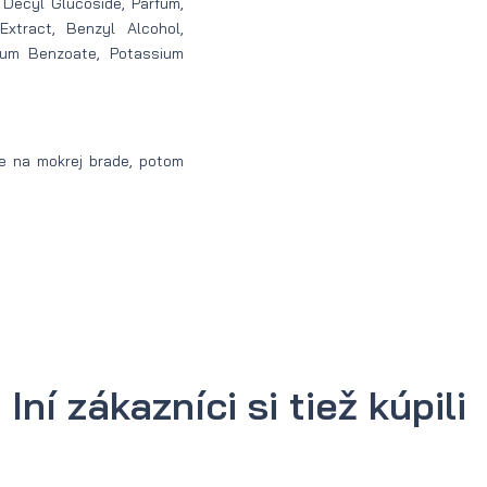
 Decyl Glucoside, Parfum,
Extract, Benzyl Alcohol,
dium Benzoate, Potassium
e na mokrej brade, potom
Iní zákazníci si tiež kúpili