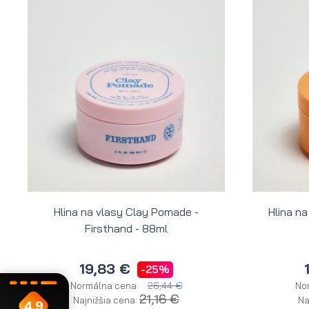
Hlina na vlasy Clay Pomade -
Hlina na
Firsthand - 88ml
19,83 €
-25%
26,44 €
Normálna cena:
No
21,16 €
Najnižšia cena:
Na
4.9