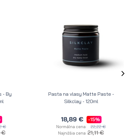
 - By
Pasta na vlasy Matte Paste -
ml
Silkclay - 120ml
18,89 €
%
-15%
2 €
22,22 €
Normálna cena:
8 €
21,11 €
Najnižšia cena: