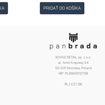
KA
PRIDAŤ DO KOŠÍKA
KOVAS RETAIL sp. z o.o.
al. Armii Krajowej 54
50-541 Wrocław, Poland
NIP: PL8993012738
PL
|
CZ
|
SK