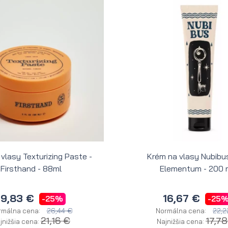
 vlasy Texturizing Paste -
Krém na vlasy Nubibus
Firsthand - 88ml
Elementum - 200 
19,83 €
16,67 €
-25%
-25
26,44 €
22,2
rmálna cena:
Normálna cena:
21,16 €
17,7
jnižšia cena:
Najnižšia cena: