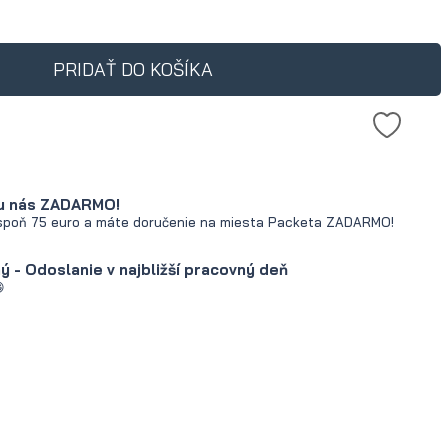
produkt predávaný menej ako
, zobrazuje sa najnižšia cena
mihu, kedy bol produkt
PRIDAŤ DO KOŠÍKA
ý na trh.
u nás ZADARMO!
spoň 75 euro a máte doručenie na miesta Packeta ZADARMO!
 - Odoslanie v najbližší pracovný deň
