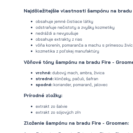
Najdôležitejšie vlastnosti šampónu na bradu
obsahuje jemné čistiace látky
odstraňuje nečistoty a zvyšky kozmetiky
nedráždi a nevysušuje
obsahuje extrakty z rias
vôňa korenín, pomaranča a machu s prímesou živíc
kozmetika z poľskej manufaktúry
Vôňové tóny šampónu na bradu Fire - Groom
vrchné:
dubový mach, ambra, živica
stredné:
klinčeky, pačuli, šafran
spodné:
koriander, pomaranč, jalovec
Prírodné zložky:
extrakt zo šalvie
extrakt zo sójových zŕn
Zloženie šampónu na bradu Fire - Groomen: