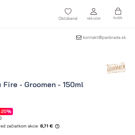
Košík
Obľúbené
Váš účet
kontakt@panbrada.sk
ZAREGISTROVAŤ SA
Zabudli ste svoje heslo?
VYTVORIŤ ÚČET
 Fire - Groomen - 150ml
-20%
6
red začiatkom akcie:
8,71 €