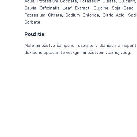
Aqua, Potassium Cocoate, Potassium Oleate, Glycerin,
Salvia Officinalis Leaf Extract, Glycine Soja Seed 
Potassium Citrate, Sodium Chloride, Citric Acid, So
Sorbate.
Použitie:
Malé množstvo šampónu rozotrite v dlaniach a napeňt
dôkladne opláchnite veľkým množstvom vlažnej vody.