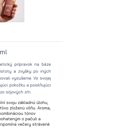
0ml
etický prípravok na báze
čistoty a zvyšky po iných
ovali vysušenie. Vo svojej
júci pokožku a posilňujúci
 zo sójových zŕn.
lní svoju základnú úlohu,
stlivo zloženú vôňu. Aroma,
e kombináciou tónov
obohateným o pačuli a
pripomína večery strávené