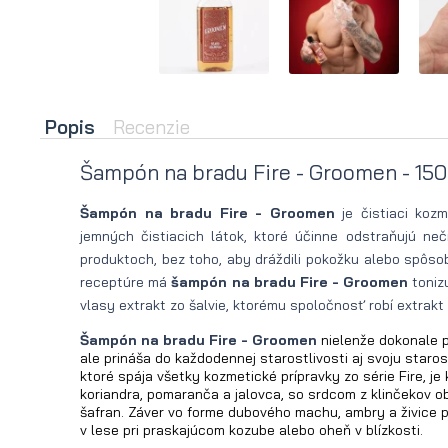
na
na bradu
leto
Nožnice
Olej
na fúzy
Popis
Recenzie
na
Žehlička
Šampón na bradu Fire - Groomen - 15
bradu
na bradu
na
Sušič na
Šampón na bradu Fire - Groomen
je čistiaci kozm
jemných čistiacich látok, ktoré účinne odstraňujú ne
zimu
bradu
produktoch, bez toho, aby dráždili pokožku alebo spôsob
receptúre má
šampón na bradu Fire - Groomen
tonizu
vlasy extrakt zo šalvie, ktorému spoločnosť robí extrakt
Šampón na bradu Fire - Groomen
nielenže dokonale p
ale prináša do každodennej starostlivosti aj svoju staro
ktoré spája všetky kozmetické prípravky zo série Fire, j
koriandra, pomaranča a jalovca, so srdcom z klinčekov 
šafran. Záver vo forme dubového machu, ambry a živice 
v lese pri praskajúcom kozube alebo oheň v blízkosti.