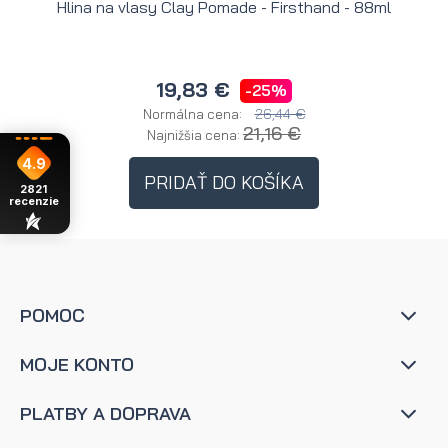
Hlina na vlasy Clay Pomade - Firsthand - 88ml
H
19,83 €
-25%
26,44 €
Normálna cena:
21,16 €
Najnižšia cena:
4.9
PRIDAŤ DO KOŠÍKA
2821
recenzie
POMOC
MOJE KONTO
PLATBY A DOPRAVA