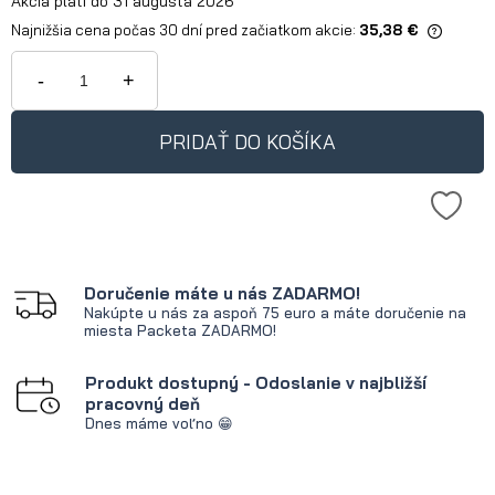
Akcia platí do 31 augusta 2026
Najnižšia cena počas 30 dní pred začiatkom akcie:
35,38 €
Ak je produkt predávaný menej ako
30 dní, zobrazuje sa najnižšia cena
-
+
od okamihu, kedy bol produkt
uvedený na trh.
PRIDAŤ DO KOŠÍKA
Doručenie máte u nás ZADARMO!
Nakúpte u nás za aspoň 75 euro a máte doručenie na
miesta Packeta ZADARMO!
Produkt dostupný - Odoslanie v najbližší
pracovný deň
Dnes máme voľno 😁