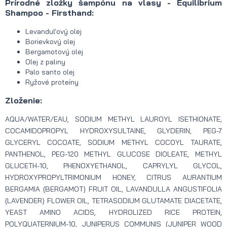
Prírodné zložky šampónu na vlasy - Equilibrium
Shampoo - Firsthand:
Levanduľový olej
Borievkový olej
Bergamotový olej
Olej z paliny
Palo santo olej
Ryžové proteíny
Zloženie:
AQUA/WATER/EAU, SODIUM METHYL LAUROYL ISETHIONATE,
COCAMIDOPROPYL HYDROXYSULTAINE, GLYDERIN, PEG-7
GLYCERYL COCOATE, SODIUM METHYL COCOYL TAURATE,
PANTHENOL, PEG-120 METHYL GLUCOSE DIOLEATE, METHYL
GLUCETH-10, PHENOXYETHANOL, CAPRYLYL GLYCOL,
HYDROXYPROPYLTRIMONIUM HONEY, CITRUS AURANTIUM
BERGAMIA (BERGAMOT) FRUIT OIL, LAVANDULLA ANGUSTIFOLIA
(LAVENDER) FLOWER OIL, TETRASODIUM GLUTAMATE DIACETATE,
YEAST AMINO ACIDS, HYDROLIZED RICE PROTEIN,
POLYQUATERNIUM-10, JUNIPERUS COMMUNIS (JUNIPER WOOD