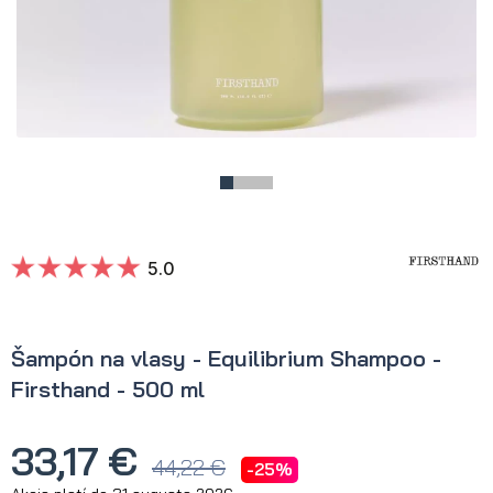
5.0
Šampón na vlasy - Equilibrium Shampoo -
Firsthand - 500 ml
33,17 €
44,22 €
-25%