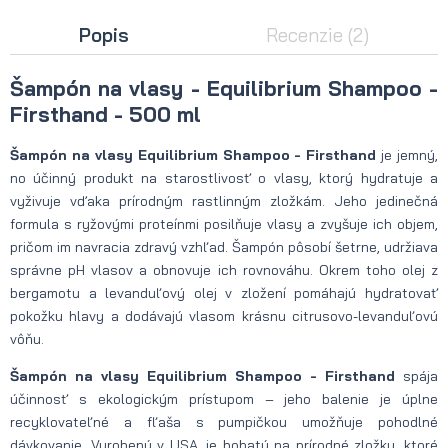
Popis
Recenzie
(2)
Šampón na vlasy - Equilibrium Shampoo -
Firsthand - 500 ml
Šampón na vlasy Equilibrium Shampoo - Firsthand
je jemný,
no účinný produkt na starostlivosť o vlasy, ktorý hydratuje a
vyživuje vďaka prírodným rastlinným zložkám. Jeho jedinečná
formula s ryžovými proteínmi posilňuje vlasy a zvyšuje ich objem,
pričom im navracia zdravý vzhľad. Šampón pôsobí šetrne, udržiava
správne pH vlasov a obnovuje ich rovnováhu. Okrem toho olej z
bergamotu a levanduľový olej v zložení pomáhajú hydratovať
pokožku hlavy a dodávajú vlasom krásnu citrusovo-levanduľovú
vôňu.
Šampón na vlasy
Equilibrium Shampoo - Firsthand
spája
účinnosť s ekologickým prístupom – jeho balenie je úplne
recyklovateľné a fľaša s pumpičkou umožňuje pohodlné
dávkovanie. Vyrobený v USA, je bohatý na prírodné zložky, ktoré