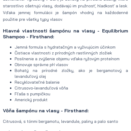
starostlivo ošetrujú vlasy, dodávajú im pružnosť, hladkosť a lesk.
Vďaka jemnej formulácii je šampón vhodný na každodenné
použitie pre všetky typy vlasov.
Hlavné vlastnosti šampónu na vlasy - Equilibrium
Shampoo - Firsthand:
Jemná formula s hydratačným a vyživujúcim účinkom
Čistiace vlastnosti z prírodných rastlinných zložiek
Posilnenie a zvýšenie objemu vďaka ryžovým proteínom
Obnovuje správne pH vlasov
Bohatý na prírodné zložky, ako je bergamotový a
levanduľový olej
Recyklovateľné balenie
Citrusovo-levanduľová vôňa
Fľaša s pumpičkou
Americký produkt
Vôňa šampónu na vlasy - Firsthand:
Citrusová, s tónmi bergamotu, levandule, paliny a palo santo