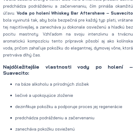
predchádza podráždeniu a začervenaniu, čím prináša okamžitú
úľavu.
Voda po holení
Whiskey Bar Aftershave – Suavecito
bola vyvinutá tak, aby bola bezpečná pre každý typ pleti, vrátane
tej najcitlivejšej, a zanecháva ju dokonale osvieženú a hladkú bez
pocitu mastnoty. Vzhľadom na svoju intenzívnu a trvácnu
aromatickú kompozíciu tento prípravok pôsobí aj ako kolínska
voda, pričom zahaľuje pokožku do elegantnej, dymovej vône, ktorá
pretrváva dlhý čas.
Najdôležitejšie vlastnosti vody po holení –
Suavecito:
na báze alkoholu a prírodných zložiek
liečivé a upokojujúce zloženie
dezinfikuje pokožku a podporuje proces jej regenerácie
predchádza podráždeniu a začervenaniu
zanecháva pokožku osvieženú