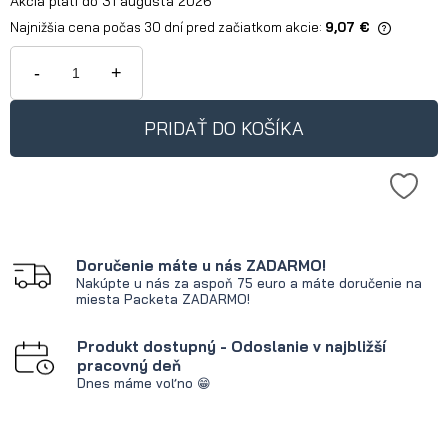
Akcia platí do 31 augusta 2026
Najnižšia cena počas 30 dní pred začiatkom akcie:
9,07 €
Ak je produkt predávaný menej ako
30 dní, zobrazuje sa najnižšia cena
-
+
od okamihu, kedy bol produkt
uvedený na trh.
PRIDAŤ DO KOŠÍKA
Doručenie máte u nás ZADARMO!
Nakúpte u nás za aspoň 75 euro a máte doručenie na
miesta Packeta ZADARMO!
Produkt dostupný - Odoslanie v najbližší
pracovný deň
Dnes máme voľno 😁