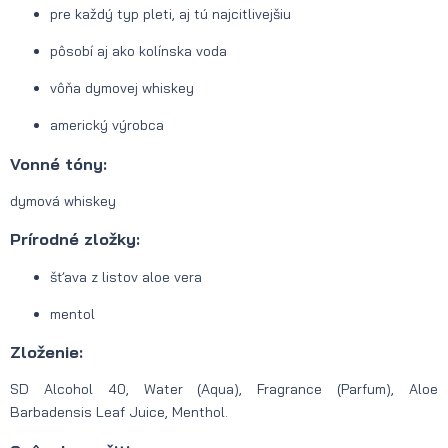
pre každý typ pleti, aj tú najcitlivejšiu
pôsobí aj ako kolínska voda
vôňa dymovej whiskey
americký výrobca
Vonné tóny:
dymová whiskey
Prírodné zložky:
šťava z listov aloe vera
mentol
Zloženie:
SD Alcohol 40, Water (Aqua), Fragrance (Parfum), Aloe
Barbadensis Leaf Juice, Menthol.