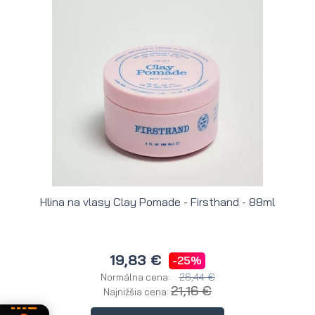
Hlina na vlasy Clay Pomade - Firsthand - 88ml
H
19,83 €
-25%
26,44 €
Normálna cena:
21,16 €
Najnižšia cena: