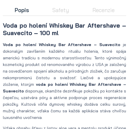
Popis
Safety
Recenzie
Voda po holení Whiskey Bar Aftershave –
Suavecito – 100 ml
Voda po holení
Whiskey Bar Aftershave – Suavecito
je
dokonalým zavŕšením každého rituálu holenia, ktoré spája
americkú tradíciu s modernou starostlivosťou. Tento výnimočný
kozmetický produkt od renomovaného výrobcu z USA je založený
na osvedčenom spojení alkoholu a prírodných zložiek, čo zaručuje
nekompromisnú čistotu a sviežosť. Liečivé a upokojujúce
zloženie, ktorým
voda po holení
Whiskey Bar Aftershave –
Suavecito
disponuje, okamžite dezinfikuje pokožku po kontakte s
čepeľou, uzatvára póry a aktívne podporuje proces regenerácie
pokožky. Kultová vôňa dymovej whiskey dodáva celku surový,
mužný charakter, vďaka čomu sa každá aplikácia stáva chvíľou
luxusného uvoľnenia.
Vďaka obsahu šťavy z listov aloe vera a mentolu produkt účinne