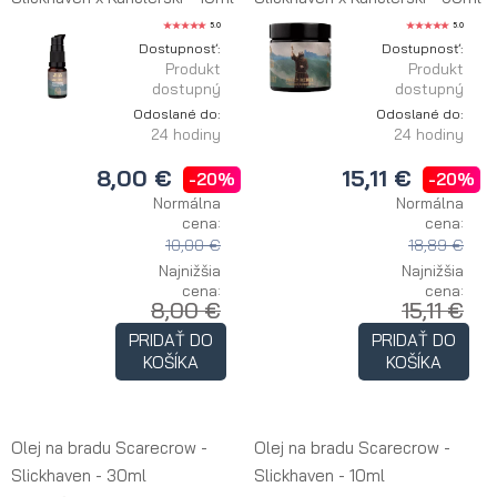
5.0
5.0
Dostupnosť:
Dostupnosť:
Produkt
Produkt
dostupný
dostupný
Odoslané do:
Odoslané do:
24 hodiny
24 hodiny
8,00 €
15,11 €
-20%
-20%
Normálna
Normálna
cena:
cena:
10,00 €
18,89 €
Najnižšia
Najnižšia
cena:
cena:
8,00 €
15,11 €
PRIDAŤ DO
PRIDAŤ DO
KOŠÍKA
KOŠÍKA
Olej na bradu Scarecrow -
Olej na bradu Scarecrow -
Slickhaven - 30ml
Slickhaven - 10ml