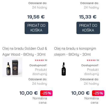
Odoslané do:
Odoslané do:
24 hodiny
24 hodiny
19,56 €
15,33 €
PRIDAŤ DO
PRIDAŤ DO
KOŠÍKA
KOŠÍKA
Olej na bradu Golden Oud &
Olej na bradu s konopným
Agar Wood - BIOnly - 30ml
olejom - BIOnly - 30ml
5.0
5.0
Dostupnosť:
Dostupnosť:
Produkt
Produkt
dostupný
dostupný
Odoslané do:
Odoslané do:
24 hodiny
24 hodiny
10,00 €
10,00 €
-25%
-25%
Normálna
Normálna
cena:
cena: