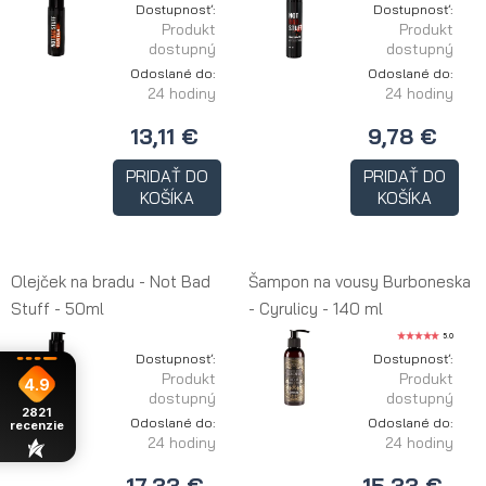
Dostupnosť:
Dostupnosť:
Produkt
Produkt
dostupný
dostupný
Odoslané do:
Odoslané do:
24 hodiny
24 hodiny
13,11 €
9,78 €
PRIDAŤ DO
PRIDAŤ DO
KOŠÍKA
KOŠÍKA
Olejček na bradu - Not Bad
Šampon na vousy Burboneska
Stuff - 50ml
- Cyrulicy - 140 ml
5.0
Dostupnosť:
Dostupnosť:
Produkt
Produkt
4.9
dostupný
dostupný
2821
Odoslané do:
Odoslané do:
recenzie
24 hodiny
24 hodiny
17,33 €
15,33 €