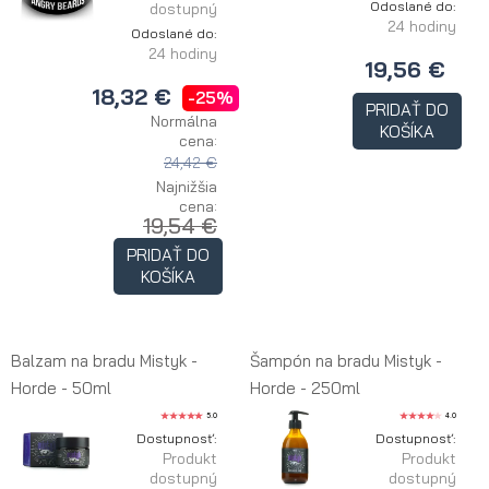
Odoslané do:
dostupný
24 hodiny
Odoslané do:
24 hodiny
19,56 €
18,32 €
-25%
PRIDAŤ DO
Normálna
KOŠÍKA
cena:
24,42 €
Najnižšia
cena:
19,54 €
PRIDAŤ DO
KOŠÍKA
Balzam na bradu Mistyk -
Šampón na bradu Mistyk -
Horde - 50ml
Horde - 250ml
5.0
4.0
Dostupnosť:
Dostupnosť:
Produkt
Produkt
dostupný
dostupný