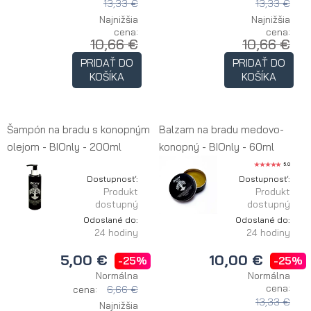
13,33 €
13,33 €
Najnižšia
Najnižšia
cena:
cena:
10,66 €
10,66 €
PRIDAŤ DO
PRIDAŤ DO
KOŠÍKA
KOŠÍKA
Šampón na bradu s konopným
Balzam na bradu medovo-
olejom - BIOnly - 200ml
konopný - BIOnly - 60ml
5.0
Dostupnosť:
Dostupnosť:
Produkt
Produkt
dostupný
dostupný
Odoslané do:
Odoslané do:
24 hodiny
24 hodiny
5,00 €
10,00 €
-25%
-25%
Normálna
Normálna
cena:
cena:
6,66 €
13,33 €
Najnižšia