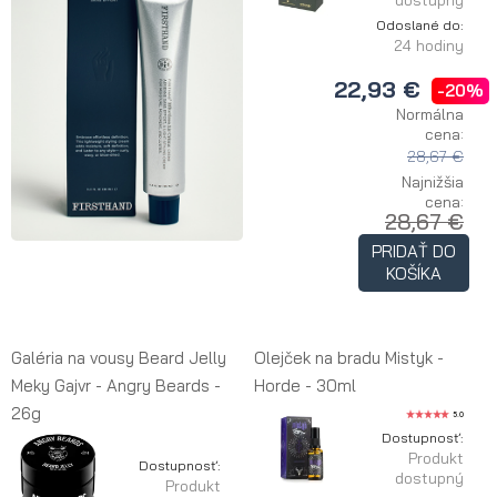
dostupný
Odoslané do:
24 hodiny
22,93 €
-20%
Normálna
cena:
28,67 €
Najnižšia
cena:
28,67 €
PRIDAŤ DO
KOŠÍKA
Galéria na vousy Beard Jelly
Olejček na bradu Mistyk -
Meky Gajvr - Angry Beards -
Horde - 30ml
26g
5.0
Dostupnosť:
Produkt
Dostupnosť:
dostupný
Produkt