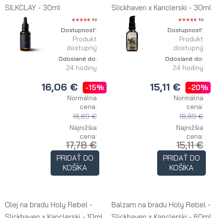
SILKCLAY - 30ml
Slickhaven x Kanclerski - 30ml
5.0
5.0
Dostupnosť:
Dostupnosť:
Produkt
Produkt
dostupný
dostupný
Odoslané do:
Odoslané do:
24 hodiny
24 hodiny
16,06 €
15,11 €
-15%
-20%
Normálna
Normálna
cena:
cena:
18,89 €
18,89 €
Najnižšia
Najnižšia
cena:
cena:
17,78 €
15,11 €
PRIDAŤ DO
PRIDAŤ DO
KOŠÍKA
KOŠÍKA
Olej na bradu Holy Rebel -
Balzam na bradu Holy Rebel -
Slickhaven x Kanclerski - 10ml
Slickhaven x Kanclerski - 60ml