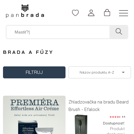
BRADA A FÚZY
FILTRUJ
Názov produktu A-Z
Zhladzovačka na bradu Beard
Brush - Efalock
4.5
Dostupnosť:
Produkt