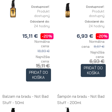
Dostupnosť:
Dostupnosť:
Produkt
Produkt
dostupný
dostupný
Odoslané do:
Odoslané do:
24 hodiny
24 hodiny
15,11 €
6,93 €
-20%
-20%
Normálna
Normálna
cena:
cena:
8,67 €
18,89 €
Najnižšia
Najnižšia
cena:
6,93 €
cena:
15,11 €
PRIDAŤ DO
PRIDAŤ DO
KOŠÍKA
KOŠÍKA
Balzam na bradu - Not Bad
Šampón na bradu - Not Bad
Stuff - 50ml
Stuff - 200ml