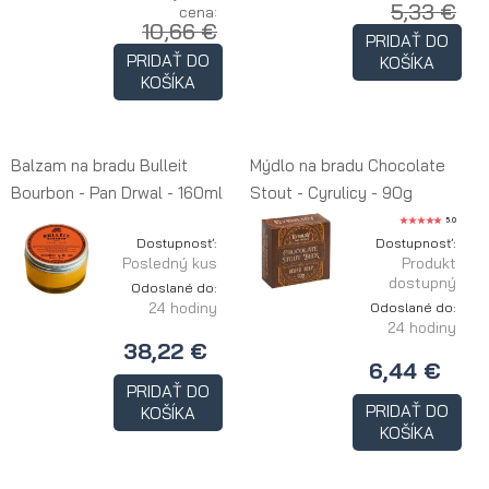
5,33 €
cena:
10,66 €
PRIDAŤ DO
PRIDAŤ DO
KOŠÍKA
KOŠÍKA
Balzam na bradu Bulleit
Mýdlo na bradu Chocolate
Bourbon - Pan Drwal - 160ml
Stout - Cyrulicy - 90g
5.0
Dostupnosť:
Dostupnosť:
Posledný kus
Produkt
dostupný
Odoslané do:
24 hodiny
Odoslané do:
24 hodiny
38,22 €
6,44 €
PRIDAŤ DO
PRIDAŤ DO
KOŠÍKA
KOŠÍKA