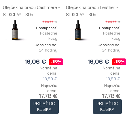
Olejček na bradu Cashmere -
Olejček na bradu Leather -
SILKCLAY - 30ml
SILKCLAY - 30ml
5.0
5.0
Dostupnosť:
Dostupnosť:
Posledné
Posledné
kusy
kusy
Odoslané do:
Odoslané do:
24 hodiny
24 hodiny
16,06 €
16,06 €
-15%
-15%
Normálna
Normálna
cena:
cena:
18,89 €
18,89 €
Najnižšia
Najnižšia
cena:
cena:
17,78 €
17,78 €
PRIDAŤ DO
PRIDAŤ DO
KOŠÍKA
KOŠÍKA