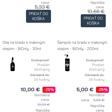
cena:
Najnižšia
5,33 €
cena:
10,66 €
PRIDAŤ DO
PRIDAŤ DO
KOŠÍKA
KOŠÍKA
Olej na bradu s makovým
Šampón na bradu s makovým
olejom - BIOnly - 30ml
olejom - BIOnly - 200ml
Dostupnosť:
Dostupnosť:
Produkt
Produkt
dostupný
dostupný
Odoslané do:
Odoslané do:
24 hodiny
24 hodiny
10,00 €
5,00 €
-25%
-25%
Normálna
Normálna
cena:
cena:
6,66 €
13,33 €
Najnižšia
Najnižšia
cena: