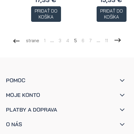
PRIDAŤ DO
PRIDAŤ DO
KOŠÍKA
KOŠÍKA
strane
1
...
3
4
5
6
7
...
11
POMOC
MOJE KONTO
PLATBY A DOPRAVA
O NÁS